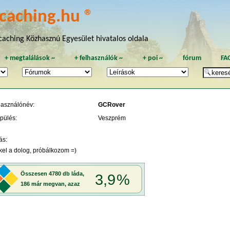
caching.hu ®
aching Közhasznú Egyesület hivatalos oldala
+
megtalálások
~
+
felhasználók
~
+
poi
~
fórum
FA
használónév:
GCRover
pülés:
Veszprém
ás:
kel a dolog, próbálkozom =)