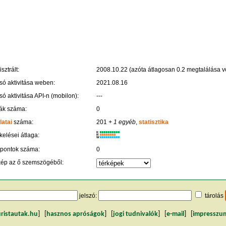
sztrált:
2008.10.22 (azóta átlagosan 0.2 megtalálása vo
só aktivitása weben:
2021.08.16
só aktivitása API-n (mobilon):
---
ák száma:
0
latai
száma:
201
+ 1 egyéb
,
statisztika
K
kelései átlaga:
R
W
 pontok száma:
0
kép az ő szemszögéből:
jelszó:
tárolás
uristautak.hu
] [
hasznos apróságok
] [
jogi tudnivalók
] [
e-mail
] [
impresszu