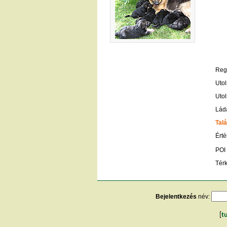
Regi
Utol
Utol
Lád
Talá
Érté
POI
Tér
Bejelentkezés
név:
[
t