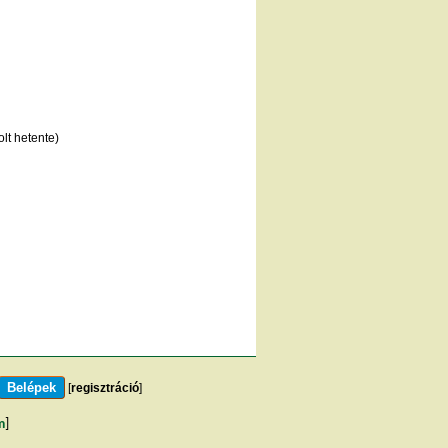
lt hetente)
[
regisztráció
]
m
]