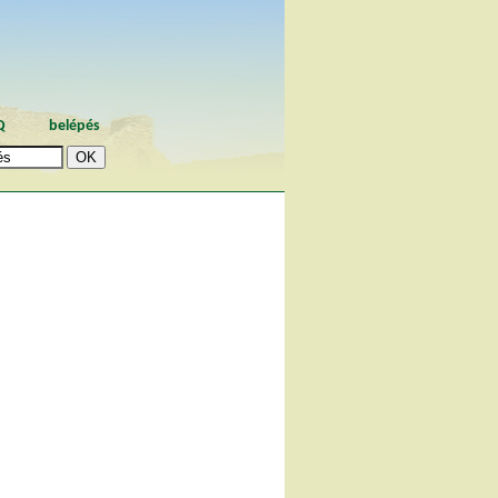
Q
belépés