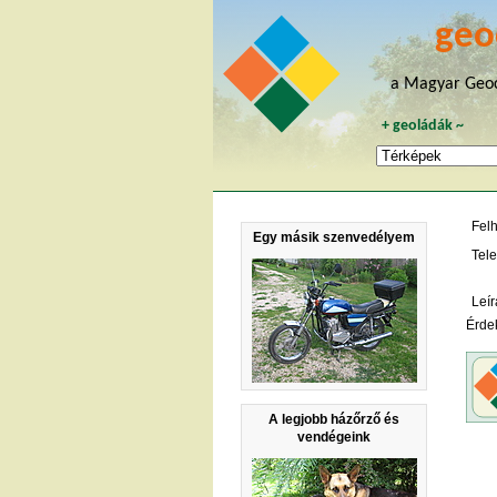
geo
a Magyar Geoc
+
geoládák
~
Fel
Egy másik szenvedélyem
Tele
Leír
Érde
A legjobb házőrző és
vendégeink