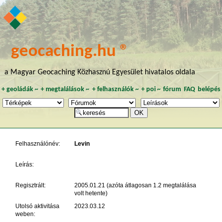
geocaching.hu ®
a Magyar Geocaching Közhasznú Egyesület hivatalos oldala
+
geoládák
~
+
megtalálások
~
+
felhasználók
~
+
poi
~
fórum
FAQ
belépés
Felhasználónév:
Levin
Leírás:
Regisztrált:
2005.01.21 (azóta átlagosan 1.2 megtalálása
volt hetente)
Utolsó aktivitása
2023.03.12
weben: