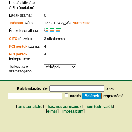
Utolsó aktivitása
---
API-n (mobilon):
Ládák száma:
0
Találatai
száma:
1322
+ 24 egyéb
,
statisztika
K
Értékelései átlaga:
R
W
CITO
részvétel:
3 alkalommal
POI pontok
száma:
4
POI pontok
4
térképre téve:
Térkép az ő
szemszögéből:
Bejelentkezés
név:
jelszó:
tárolás
[
regisztráció
]
[
turistautak.hu
] [
hasznos apróságok
] [
jogi tudnivalók
]
[
e-mail
] [
impresszum
]