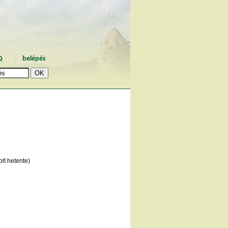
Q
belépés
lt hetente)