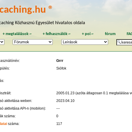
caching.hu ®
aching Közhasznú Egyesület hivatalos oldala
+
megtalálások
~
+
felhasználók
~
+
poi
~
fórum
FA
használónév:
Grrr
pülés:
Siófok
ás:
sztrált:
2005.01.23 (azóta átlagosan 0.1 megtalálása vo
só aktivitása weben:
2023.04.10
só aktivitása API-n (mobilon):
---
ák száma:
0
latai
száma:
117