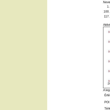
Neve
1.
100.
117.
Aktiv
A leg
Érté
POI
Tér