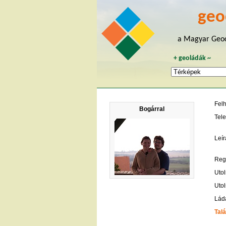
geo
a Magyar Geoc
+
geoládák
~
Fel
Bogárral
Tele
Leír
Regi
Utol
Utol
Lád
Talá