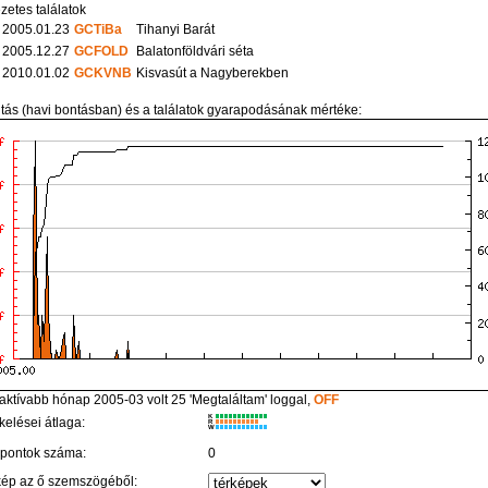
zetes találatok
2005.01.23
GCTiBa
Tihanyi Barát
2005.12.27
GCFOLD
Balatonföldvári séta
2010.01.02
GCKVNB
Kisvasút a Nagyberekben
itás (havi bontásban) és a találatok gyarapodásának mértéke:
aktívabb hónap 2005-03 volt 25 'Megtaláltam' loggal,
OFF
K
kelései átlaga:
R
W
 pontok száma:
0
kép az ő szemszögéből: