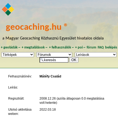
geocaching.hu ®
a Magyar Geocaching Közhasznú Egyesület hivatalos oldala
+
geoládák
~
+
megtalálások
~
+
felhasználók
~
+
poi
~
fórum
FAQ
belépés
Felhasználónév:
Mátéfy Család
Leírás:
Regisztrált:
2008.12.26 (azóta átlagosan 0.0 megtalálása
volt hetente)
Utolsó aktivitása
2022.03.18
weben: