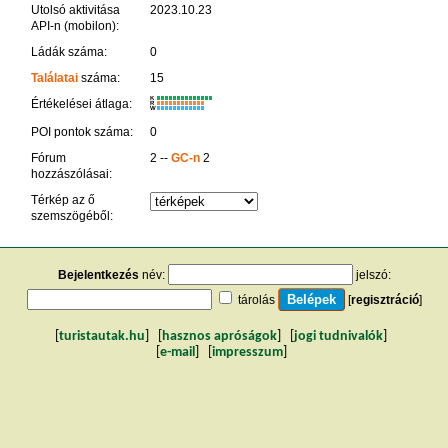
Utolsó aktivitása
2023.10.23
API-n (mobilon):
Ládák száma:
0
Találatai
száma:
15
K
Értékelései átlaga:
R
W
POI pontok száma:
0
Fórum
2 --
GC-n
2
hozzászólásai:
Térkép az ő
szemszögéből:
Bejelentkezés
név:
jelszó:
tárolás
[
regisztráció
]
[
turistautak.hu
] [
hasznos apróságok
] [
jogi tudnivalók
]
[
e-mail
] [
impresszum
]