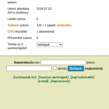
weben:
Utolsó aktivitása
2026.07.03
API-n (mobilon):
Ládák száma:
0
Találatai
száma:
129
+ 1 egyéb
,
statisztika
CITO
részvétel:
1 alkalommal
POI pontok száma:
0
Térkép az ő
szemszögéből:
Bejelentkezés
név:
jelszó:
tárolás
[
regisztráció
]
[
turistautak.hu
] [
hasznos apróságok
] [
jogi tudnivalók
]
[
e-mail
] [
impresszum
]