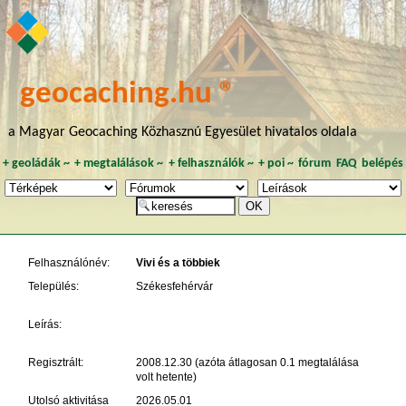
geocaching.hu ®
a Magyar Geocaching Közhasznú Egyesület hivatalos oldala
+
geoládák
~
+
megtalálások
~
+
felhasználók
~
+
poi
~
fórum
FAQ
belépés
Felhasználónév:
Vivi és a többiek
Település:
Székesfehérvár
Leírás:
Regisztrált:
2008.12.30 (azóta átlagosan 0.1 megtalálása
volt hetente)
Utolsó aktivitása
2026.05.01