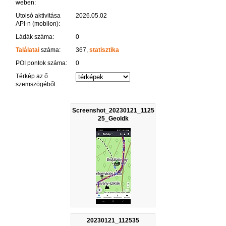
weben:
Utolsó aktivitása
2026.05.02
API-n (mobilon):
Ládák száma:
0
Találatai
száma:
367,
statisztika
POI pontok száma:
0
Térkép az ő
szemszögéből:
Screenshot_20230121_1125
25_Geoldk
20230121_112535