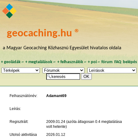
geocaching.hu ®
a Magyar Geocaching Közhasznú Egyesület hivatalos oldala
+
geoládák
~
+
megtalálások
~
+
felhasználók
~
+
poi
~
fórum
FAQ
belépés
Felhasználónév:
Adamant69
Leírás:
Regisztrált:
2009.01.24 (azóta átlagosan 0.4 megtalálása
volt hetente)
Utolsó aktivitása
2026.01.12