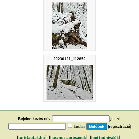
20230121_112852
Bejelentkezés
név:
jelszó:
tárolás
[
regisztráció
]
[
turistautak.hu
] [
hasznos apróságok
] [
jogi tudnivalók
]