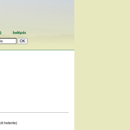
Q
belépés
lt hetente)