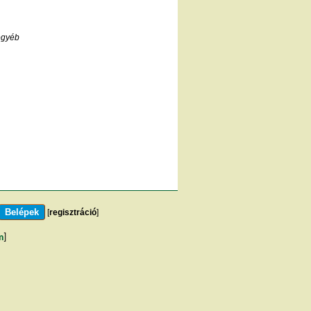
egyéb
[
regisztráció
]
m
]