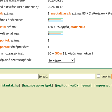
só aktivitása weben:
2025.09.15
só aktivitása API-n (mobilon):
2024.10.13
ák
száma:
1,
megtalálásaik
száma: 83
+ 2 sikertelen
+ 6 
K
inak értékelése:
R
W
latai
száma:
136
+ 15 egyéb
,
statisztika
K
kelései átlaga:
R
W
 pontok
száma:
1
 pontok
térképre téve:
1
um hozzászólásai:
20 --
GC-n
13, közös fórumokon 7
kép az ő szemszögéből:
jelszó:
tárolás
uristautak.hu
] [
hasznos apróságok
] [
jogi tudnivalók
] [
e-mail
] [
impresszu