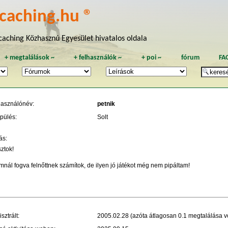
caching.hu ®
aching Közhasznú Egyesület hivatalos oldala
+
megtalálások
~
+
felhasználók
~
+
poi
~
fórum
FA
használónév:
petnik
pülés:
Solt
ás:
ztok!
nál fogva felnőttnek számítok, de ilyen jó játékot még nem pipáltam!
sztrált:
2005.02.28 (azóta átlagosan 0.1 megtalálása vo