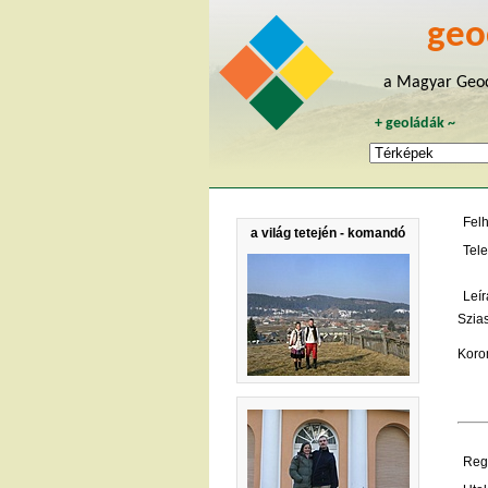
geo
a Magyar Geoc
+
geoládák
~
Fel
a világ tetején - komandó
Tele
Leír
Szias
Korom
Regi