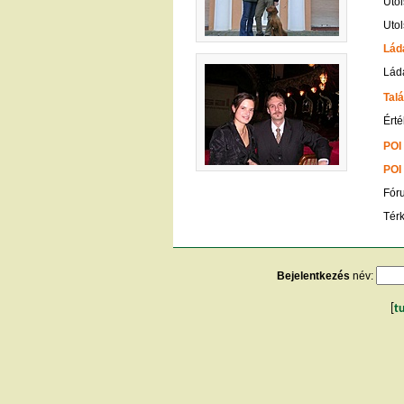
Utol
Utol
Lád
Ládá
Talá
Érté
POI
POI
Fór
Tér
Bejelentkezés
név:
[
t