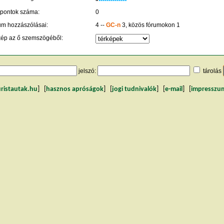
 pontok száma:
0
um hozzászólásai:
4 --
GC-n
3, közös fórumokon 1
kép az ő szemszögéből:
jelszó:
tárolás
uristautak.hu
] [
hasznos apróságok
] [
jogi tudnivalók
] [
e-mail
] [
impresszu