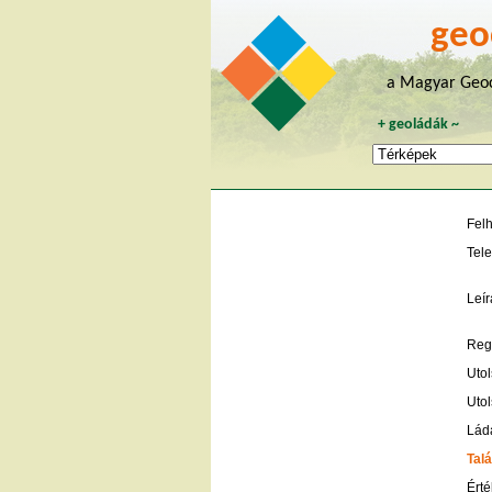
geo
a Magyar Geoc
+
geoládák
~
Fel
Tele
Leír
Regi
Utol
Utol
Lád
Talá
Érté