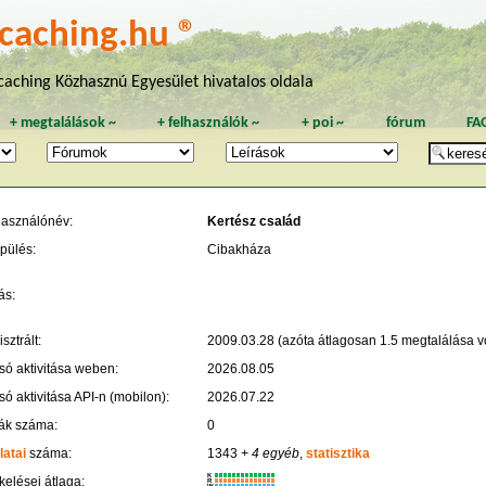
caching.hu ®
aching Közhasznú Egyesület hivatalos oldala
+
megtalálások
~
+
felhasználók
~
+
poi
~
fórum
FA
használónév:
Kertész család
pülés:
Cibakháza
ás:
sztrált:
2009.03.28 (azóta átlagosan 1.5 megtalálása vo
só aktivitása weben:
2026.08.05
só aktivitása API-n (mobilon):
2026.07.22
ák száma:
0
latai
száma:
1343
+ 4 egyéb
,
statisztika
K
kelései átlaga:
R
W