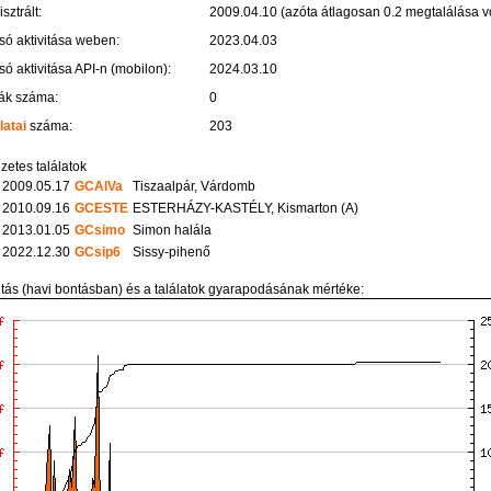
sztrált:
2009.04.10 (azóta átlagosan 0.2 megtalálása vo
só aktivitása weben:
2023.04.03
só aktivitása API-n (mobilon):
2024.03.10
ák száma:
0
latai
száma:
203
zetes találatok
2009.05.17
GCAlVa
Tiszaalpár, Várdomb
2010.09.16
GCESTE
ESTERHÁZY-KASTÉLY, Kismarton (A)
2013.01.05
GCsimo
Simon halála
2022.12.30
GCsip6
Sissy-pihenő
itás (havi bontásban) és a találatok gyarapodásának mértéke: