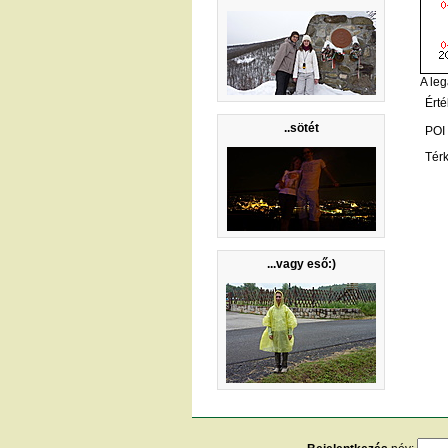
A leg
Érté
..sötét
POI
Tér
...vagy eső:)