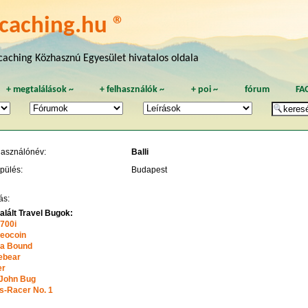
caching.hu ®
aching Közhasznú Egyesület hivatalos oldala
+
megtalálások
~
+
felhasználók
~
+
poi
~
fórum
FA
használónév:
Balli
pülés:
Budapest
ás:
alált Travel Bugok:
700i
eocoin
a Bound
ebear
er
John Bug
s-Racer No. 1