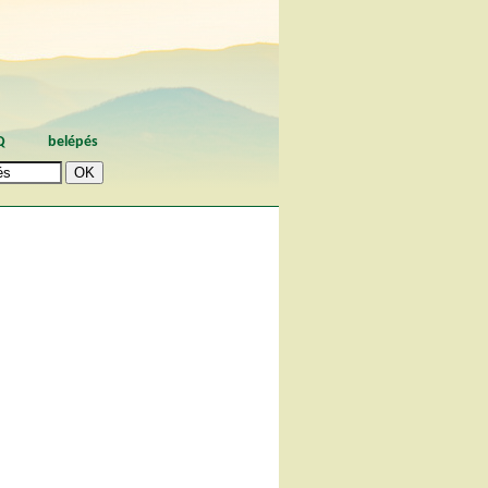
Q
belépés