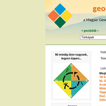
geo
a Magyar Geoc
+
geoládák
~
Fel
Mi mindig úton vagyunk,
legyen éppen...
Tele
Leír
Megt
TB K
NL G
Arub
Whit
Tigg
Dad 
Swis