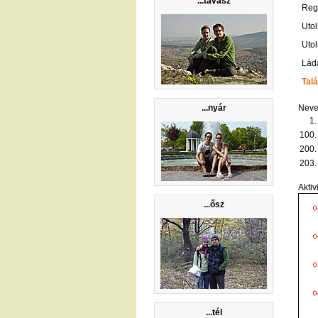
...tavasz
Regi
Utol
Utol
Lád
Talá
...nyár
Neve
1.
100.
200.
203.
Aktiv
...ősz
...tél