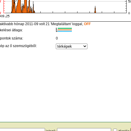
aktívabb hónap 2011-09 volt 21 'Megtaláltam' loggal,
OFF
K
kelései átlaga:
R
W
 pontok száma:
0
kép az ő szemszögéből: