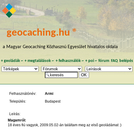
geocaching.hu ®
a Magyar Geocaching Közhasznú Egyesület hivatalos oldala
+
geoládák
~
+
megtalálások
~
+
felhasználók
~
+
poi
~
fórum
FAQ
belépés
Felhasználónév:
Armi
Település:
Budapest
Leírás:
Magamról:
18 éves fiú vagyok, 2009.05.02-án találtam meg az első geoládámat :)