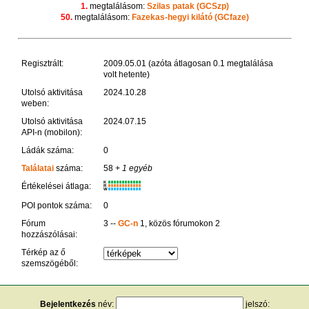
1.
megtalálásom:
Szilas patak
(GCSzp)
50.
megtalálásom:
Fazekas-hegyi kilátó
(GCfaze)
Regisztrált:
2009.05.01 (azóta átlagosan 0.1 megtalálása
volt hetente)
Utolsó aktivitása
2024.10.28
weben:
Utolsó aktivitása
2024.07.15
API-n (mobilon):
Ládák száma:
0
Találatai
száma:
58
+ 1 egyéb
K
Értékelései átlaga:
R
W
POI pontok száma:
0
Fórum
3 --
GC-n
1, közös fórumokon 2
hozzászólásai:
Térkép az ő
szemszögéből:
Bejelentkezés
név:
jelszó: