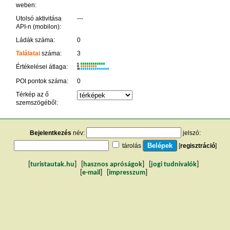
weben:
Utolsó aktivitása
---
API-n (mobilon):
Ládák száma:
0
Találatai
száma:
3
K
Értékelései átlaga:
R
W
POI pontok száma:
0
Térkép az ő
szemszögéből:
Bejelentkezés
név:
jelszó:
tárolás
[
regisztráció
]
[
turistautak.hu
] [
hasznos apróságok
] [
jogi tudnivalók
]
[
e-mail
] [
impresszum
]