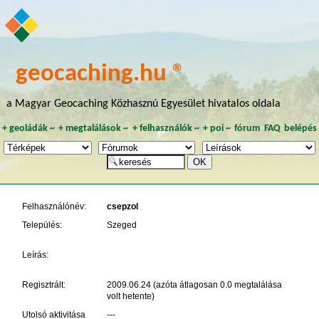
geocaching.hu ®
a Magyar Geocaching Közhasznú Egyesület hivatalos oldala
+
geoládák
~
+
megtalálások
~
+
felhasználók
~
+
poi
~
fórum
FAQ
belépés
Felhasználónév:
csepzol
Település:
Szeged
Leírás:
Regisztrált:
2009.06.24 (azóta átlagosan 0.0 megtalálása
volt hetente)
Utolsó aktivitása
---