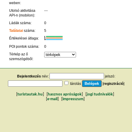
weben:
Utolsó aktivitása
---
API-n (mobilon):
Ládák száma:
0
Találatai
száma:
5
K
Értékelései átlaga:
R
W
POI pontok száma:
0
Térkép az ő
szemszögéből:
Bejelentkezés
név:
jelszó:
tárolás
[
regisztráció
]
[
turistautak.hu
] [
hasznos apróságok
] [
jogi tudnivalók
]
[
e-mail
] [
impresszum
]