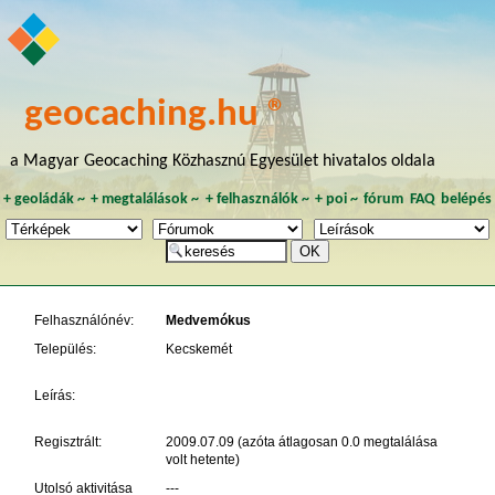
geocaching.hu ®
a Magyar Geocaching Közhasznú Egyesület hivatalos oldala
+
geoládák
~
+
megtalálások
~
+
felhasználók
~
+
poi
~
fórum
FAQ
belépés
Felhasználónév:
Medvemókus
Település:
Kecskemét
Leírás:
Regisztrált:
2009.07.09 (azóta átlagosan 0.0 megtalálása
volt hetente)
Utolsó aktivitása
---