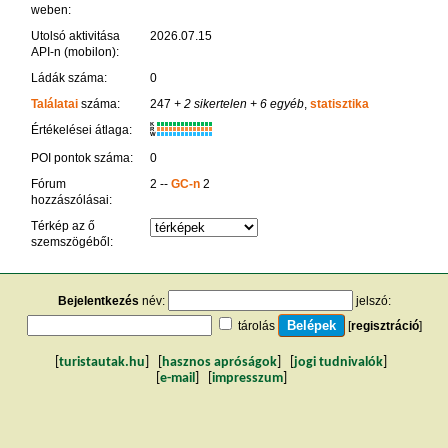
weben:
Utolsó aktivitása
2026.07.15
API-n (mobilon):
Ládák száma:
0
Találatai
száma:
247
+ 2 sikertelen
+ 6 egyéb
,
statisztika
K
Értékelései átlaga:
R
W
POI pontok száma:
0
Fórum
2 --
GC-n
2
hozzászólásai:
Térkép az ő
szemszögéből:
Bejelentkezés
név:
jelszó:
tárolás
[
regisztráció
]
[
turistautak.hu
] [
hasznos apróságok
] [
jogi tudnivalók
]
[
e-mail
] [
impresszum
]