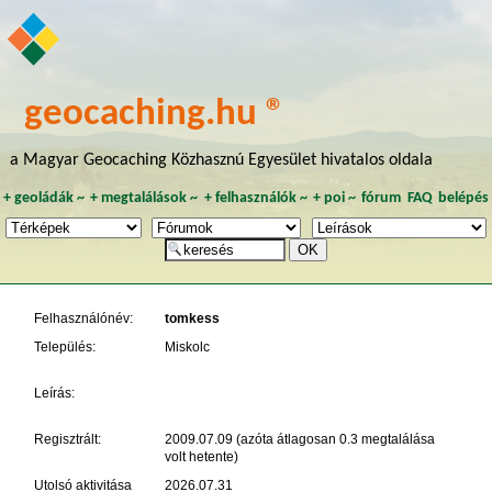
geocaching.hu ®
a Magyar Geocaching Közhasznú Egyesület hivatalos oldala
+
geoládák
~
+
megtalálások
~
+
felhasználók
~
+
poi
~
fórum
FAQ
belépés
Felhasználónév:
tomkess
Település:
Miskolc
Leírás:
Regisztrált:
2009.07.09 (azóta átlagosan 0.3 megtalálása
volt hetente)
Utolsó aktivitása
2026.07.31