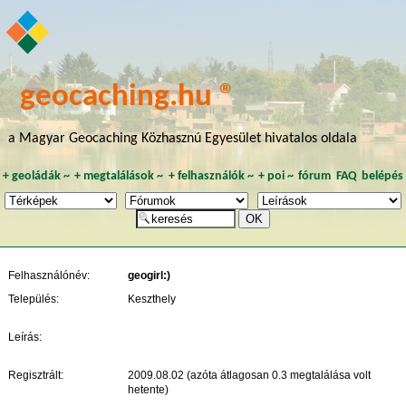
geocaching.hu ®
a Magyar Geocaching Közhasznú Egyesület hivatalos oldala
+
geoládák
~
+
megtalálások
~
+
felhasználók
~
+
poi
~
fórum
FAQ
belépés
Felhasználónév:
geogirl:)
Település:
Keszthely
Leírás:
Regisztrált:
2009.08.02 (azóta átlagosan 0.3 megtalálása volt
hetente)