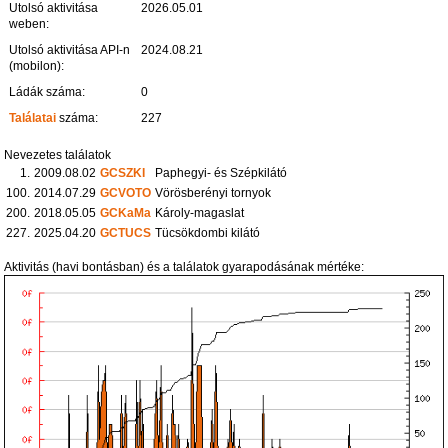
Utolsó aktivitása
2026.05.01
weben:
Utolsó aktivitása API-n
2024.08.21
(mobilon):
Ládák száma:
0
Találatai
száma:
227
Nevezetes találatok
1.
2009.08.02
GCSZKI
Paphegyi- és Szépkilátó
100.
2014.07.29
GCVOTO
Vörösberényi tornyok
200.
2018.05.05
GCKaMa
Károly-magaslat
227.
2025.04.20
GCTUCS
Tücsökdombi kilátó
Aktivitás (havi bontásban) és a találatok gyarapodásának mértéke: