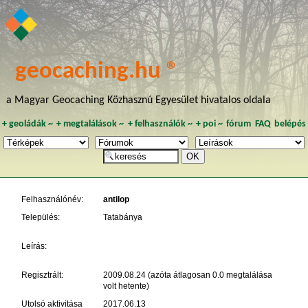
geocaching.hu ®
a Magyar Geocaching Közhasznú Egyesület hivatalos oldala
+
geoládák
~
+
megtalálások
~
+
felhasználók
~
+
poi
~
fórum
FAQ
belépés
Felhasználónév:
antilop
Település:
Tatabánya
Leírás:
Regisztrált:
2009.08.24 (azóta átlagosan 0.0 megtalálása
volt hetente)
Utolsó aktivitása
2017.06.13