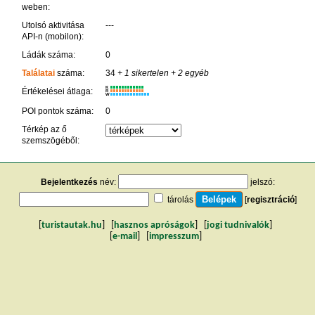
weben:
Utolsó aktivitása
---
API-n (mobilon):
Ládák száma:
0
Találatai
száma:
34
+ 1 sikertelen
+ 2 egyéb
K
Értékelései átlaga:
R
W
POI pontok száma:
0
Térkép az ő
szemszögéből:
Bejelentkezés
név:
jelszó:
tárolás
[
regisztráció
]
[
turistautak.hu
] [
hasznos apróságok
] [
jogi tudnivalók
]
[
e-mail
] [
impresszum
]