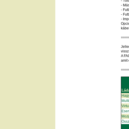
- Tö
- Más
- Futt
- Fu
- Imp
Opcio
kábel
===
Jelle
vissz
A FAQ
amit 
===
Lád
Hag
Mult
Virt
Ese
Moz
Össz