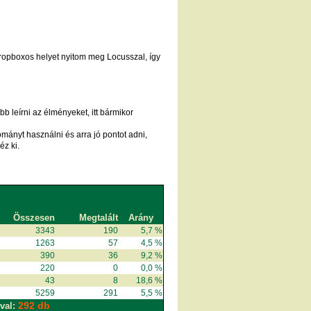
dropboxos helyet nyitom meg Locusszal, így
 leírni az élményeket, itt bármikor
ományt használni és arra jó pontot adni,
éz ki.
Összesen
Megtalált
Arány
3343
190
5,7 %
1263
57
4,5 %
390
36
9,2 %
220
0
0,0 %
43
8
18,6 %
5259
291
5,5 %
292 db
val: