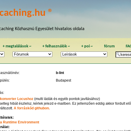
caching.hu ®
aching Közhasznú Egyesület hivatalos oldala
+
megtalálások
~
+
felhasználók
~
+
poi
~
fórum
FA
használónév:
b-lint
pülés:
Budapest
ás:
konverter Locushoz
(multi ládák és egyéb pontok javításához)
etleg hibát észlelsz, kérlek jelezd e-mailben. Ez jellemzően eddig akkor fordult elő,
áltozott.
A forráskód githubon.
ltételek:
a Runtime Environment
nálat: