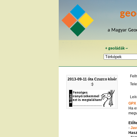
geo
a Magyar Geoc
+
geoládák
~
Fel
2013-09-11 óta Czuzco kísér
:)
Tele
Leír
GPX 
Ha es
megv
Előfe
-
Jav
Hasz