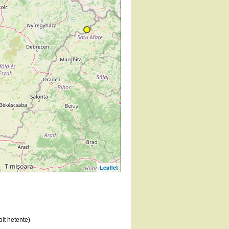
Leaflet
lt hetente)