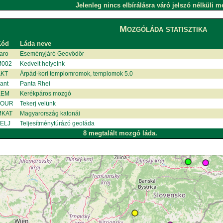
Jelenleg nincs elbírálásra váró jelszó nélküli m
Mozgóláda statisztika
Kód
Láda neve
aro
Eseményjáró Geovödör
002
Kedvelt helyeink
KT
Árpád-kori templomromok, templomok 5.0
ant
Panta Rhei
KEM
Kerékpáros mozgó
TOUR
Tekerj velünk
MKAT
Magyarország katonái
ELJ
Teljesítménytúrázó geoláda
8 megtalált mozgó láda.