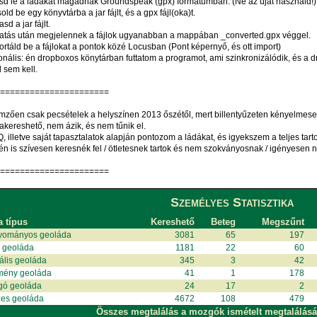
ltsd le a ládákat magadnak Groundspeak (gpx) formátumban. (Ne az újat használd!)
old be egy könyvtárba a jar fájlt, és a gpx fájl(oka)t.
asd a jar fájlt.
ttatás után megjelennek a fájlok ugyanabban a mappában _converted.gpx véggel.
ortáld be a fájlokat a pontok közé Locusban (Pont képernyő, és ott import)
nális: én dropboxos könytárban futtatom a programot, ami szinkronizálódik, és a 
 sem kell.
=======================
mzően csak pecsételek a helyszínen 2013 őszétől, mert billentyűzeten kényelmesebb
akereshető, nem ázik, és nem tűnik el.
, illetve saját tapasztalatok alapján pontozom a ládákat, és igyekszem a teljes tart
én is szívesen keresnék fel / ötletesnek tartok és nem szokványosnak / igényesen n
=======================
Személyes Statisztika
a típus
Kereshető
Beteg
Megszűnt
yományos geoláda
3081
65
197
i geoláda
1181
22
60
uális geoláda
345
3
42
mény geoláda
41
1
178
gó geoláda
24
17
2
es geoláda
4672
108
479
Összes megtalálás a mozgók ismételt megtalálásá