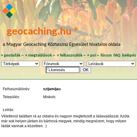
geocaching.hu ®
a Magyar Geocaching Közhasznú Egyesület hivatalos oldala
+
geoládák
~
+
megtalálások
~
+
felhasználók
~
+
poi
~
fórum
FAQ
belépés
Felhasználónév:
szijamijau
Település:
Miskolc
Leírás:
Véletlenül találtam rá az oldalra és nagyon megtetszett a ládavadászat. Azóta
már sok helyen jártam és bárhová megyek, mindig megnézem, hogy milyen
ládák vannak a közelben. :)