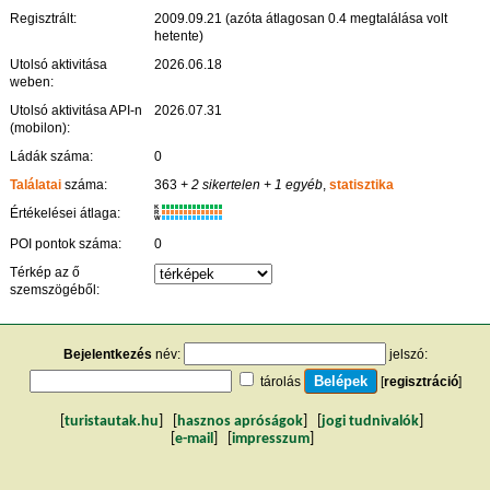
Regisztrált:
2009.09.21 (azóta átlagosan 0.4 megtalálása volt
hetente)
Utolsó aktivitása
2026.06.18
weben:
Utolsó aktivitása API-n
2026.07.31
(mobilon):
Ládák száma:
0
Találatai
száma:
363
+ 2 sikertelen
+ 1 egyéb
,
statisztika
K
Értékelései átlaga:
R
W
POI pontok száma:
0
Térkép az ő
szemszögéből:
Bejelentkezés
név:
jelszó:
tárolás
[
regisztráció
]
[
turistautak.hu
] [
hasznos apróságok
] [
jogi tudnivalók
]
[
e-mail
] [
impresszum
]