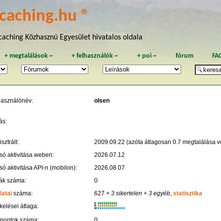
caching.hu ®
aching Közhasznú Egyesület hivatalos oldala
+
megtalálások
~
+
felhasználók
~
+
poi
~
fórum
FA
használónév:
olsen
ás:
sztrált:
2009.09.22 (azóta átlagosan 0.7 megtalálása vo
só aktivitása weben:
2026.07.12
só aktivitása API-n (mobilon):
2026.08.07
ák száma:
0
latai
száma:
627
+ 3 sikertelen
+ 3 egyéb
,
statisztika
K
kelései átlaga:
R
W
 pontok száma:
0