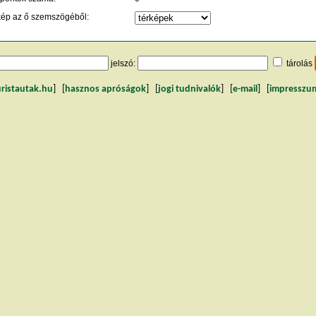
kép az ő szemszögéből:
jelszó:
tárolás
uristautak.hu
] [
hasznos apróságok
] [
jogi tudnivalók
] [
e-mail
] [
impresszu