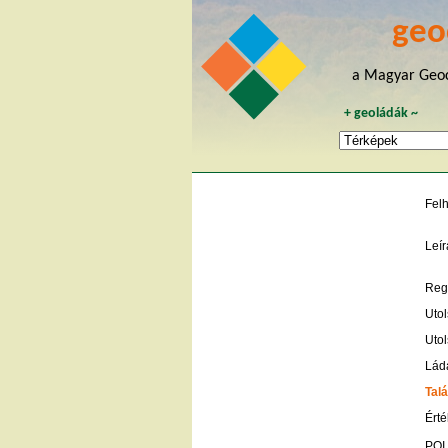
geo
a Magyar Geoc
+
geoládák
~
Fel
Leír
Regi
Utol
Utol
Lád
Talá
Érté
POI