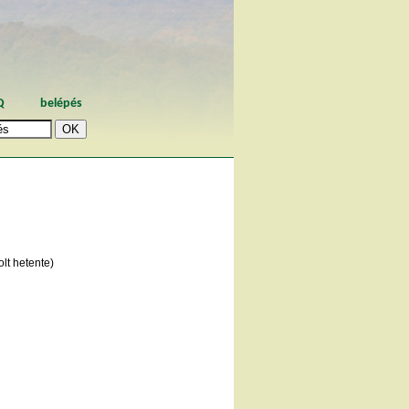
Q
belépés
lt hetente)