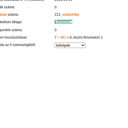
ák száma:
0
latai
száma:
221,
statisztika
K
kelései átlaga:
R
W
 pontok száma:
0
um hozzászólásai:
7 --
GC-n
6, közös fórumokon 1
kép az ő szemszögéből: