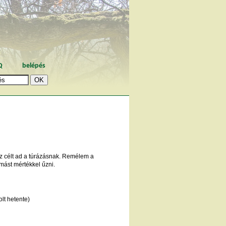
Q
belépés
usz célt ad a túrázásnak. Remélem a
mást mértékkel űzni.
lt hetente)