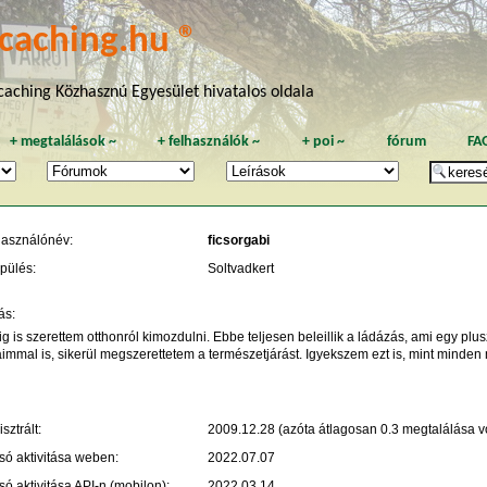
caching.hu ®
aching Közhasznú Egyesület hivatalos oldala
+
megtalálások
~
+
felhasználók
~
+
poi
~
fórum
FA
használónév:
ficsorgabi
pülés:
Soltvadkert
ás:
g is szerettem otthonról kimozdulni. Ebbe teljesen beleillik a ládázás, ami egy pl
immal is, sikerül megszerettetem a természetjárást. Igyekszem ezt is, mint minden 
sztrált:
2009.12.28 (azóta átlagosan 0.3 megtalálása vo
só aktivitása weben:
2022.07.07
só aktivitása API-n (mobilon):
2022.03.14