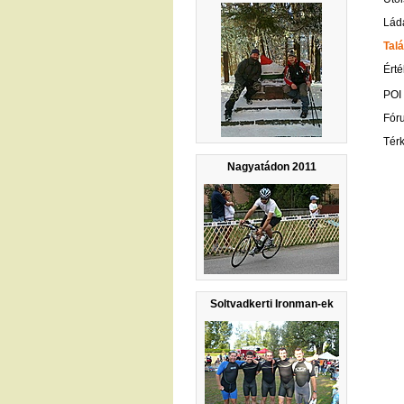
Lád
Talá
Érté
POI
Fór
Tér
Nagyatádon 2011
Soltvadkerti Ironman-ek