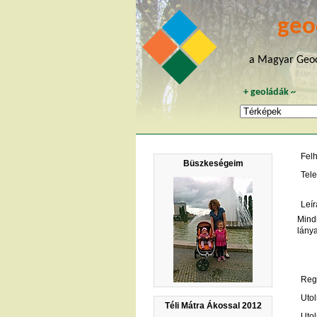
geo
a Magyar Geoc
+
geoládák
~
Fel
Büszkeségeim
Tele
Leír
Mindi
lánya
Regi
Utol
Téli Mátra Ákossal 2012
Utol