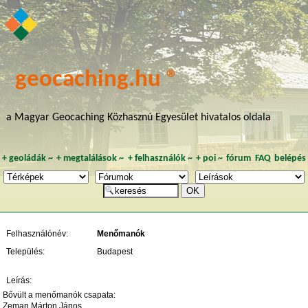
geocaching.hu ®
a Magyar Geocaching Közhasznú Egyesület hivatalos oldala
+
geoládák
~
+
megtalálások
~
+
felhasználók
~
+
poi
~
fórum
FAQ
belépés
Felhasználónév:
Menőmanók
Település:
Budapest
Leírás:
Bővült a menőmanók csapata:
Zeman Márton János