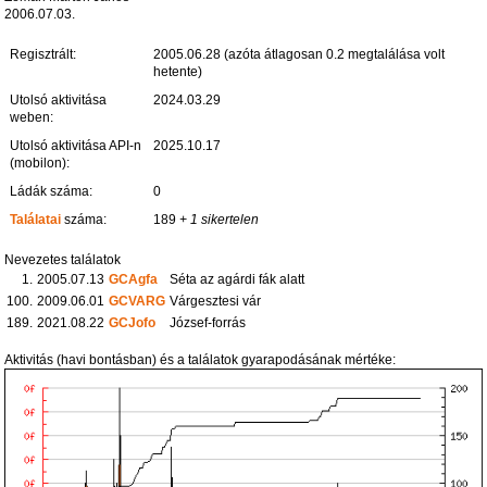
2006.07.03.
Regisztrált:
2005.06.28 (azóta átlagosan 0.2 megtalálása volt
hetente)
Utolsó aktivitása
2024.03.29
weben:
Utolsó aktivitása API-n
2025.10.17
(mobilon):
Ládák száma:
0
Találatai
száma:
189
+ 1 sikertelen
Nevezetes találatok
1.
2005.07.13
GCAgfa
Séta az agárdi fák alatt
100.
2009.06.01
GCVARG
Várgesztesi vár
189.
2021.08.22
GCJofo
József-forrás
Aktivitás (havi bontásban) és a találatok gyarapodásának mértéke: