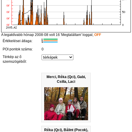
A legaktívabb hónap 2008-08 volt 16 'Megtaláltam' loggal,
OFF
K
Értékelései átlaga:
R
W
POI pontok száma:
0
Térkép az ő
szemszögéből:
Merci, Réka (Qci), Gabi,
Csilla, Laci
Réka (Qci), Bálint (Pocok),