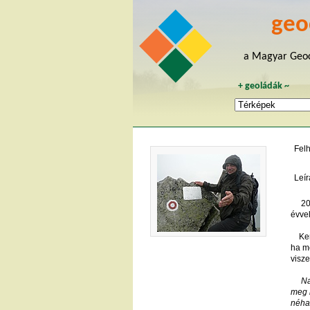
geo
a Magyar Geoc
+
geoládák
~
Fel
Leír
2010-
évvel
Kere
ha me
visze
Na jó
meg 
néha 