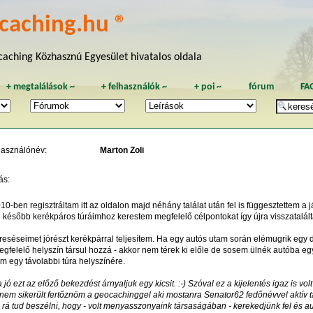
caching.hu ®
aching Közhasznú Egyesület hivatalos oldala
+
megtalálások
~
+
felhasználók
~
+
poi
~
fórum
FA
használónév:
Marton Zoli
ás:
ben regisztráltam itt az oldalon majd néhány találat után fel is függesztettem a já
 később kerékpáros túráimhoz kerestem megfelelő célpontokat így újra visszatalál
séseimet jórészt kerékpárral teljesítem. Ha egy autós utam során elémugrik egy d
gfelelő helyszín társul hozzá - akkor nem térek ki előle de sosem ülnék autóba egy
m egy távolabbi túra helyszínére.
 ezt az előző bekezdést árnyaljuk egy kicsit. :-) Szóval ez a kijelentés igaz is v
nem sikerült fertőznöm a geocachinggel aki mostanra Senator62 fedőnévvel aktív t
rá tud beszélni, hogy - volt menyasszonyaink társaságában - kerekedjünk fel és aut