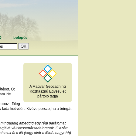
Q
belépés
A Magyar Geocaching
tékot. Öt
Közhasznú Egyesület
tam ide.
pártoló tagja
oboz - főleg
 láda kedvéért. Kivéve persze, ha a bringát
olt mindaddig ameddig egy régi barátomat
agjává vált kessertársadalomnak. Ő azért
ózzuk át a fél (vagy akár a félnél nagyobb)