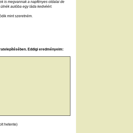
nek is megvannak a napfényes oldalai de
ülnék autóba egy láda kedvéért.
dik mint szeretném.
ratelepítésében. Eddigi eredményeim:
lt hetente)