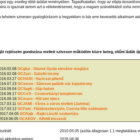
ágot egy, esetleg több találat reményében. Tagadhatatlan, hogy az efajta kesselés
bbra is igaznak tartom azt a vélekedésemet, hogy a magam szándékából soha nem 
ehetem szivesen gyalogtúrázom a hegyekben is bár erre kevesebb alkalmam adó
t rejtéseim gondozása mellett szivesen működöm közre beteg, eltűnt ládák új
2016.02.08
GCgluz - Gluzek Gyula elevátor-magtára
2016.02.08
GCZasi - Zabsiló torony
2016.03.27
GCHARI - Haricsai pihenő
2016.07.23
GCsmsn - Sámson palánk-vár kaputorony
2016.09.04
GCSaph - Sáp-halom
2016.09.17
GCCsTr - Csomorkányi templomrom
2016.09.18
GCmaro - Híd ami nincs
2017.03.11
GCJAMI - Város a város mellett (Jamina)
2017.03.12
GCFabi - Fábiánsebestyén, Cserna-féle szélmalom
 2017.04.05
GCRajk - Rajki László szobortúra
 2018.06.05
GCAEGV - Alföldi kisvasút
 2018.09.01
GCTFEM - Tiszaföldvári emlék
 2018.10.18
GCVATE - Vaisnava Templom
sztrált:
2010.05.05 (azóta átlagosan 1.1 megtalálása vo
 2019.03.22
GCBKSG - Bakonszegi nyugalom
 2019.03.26
GCDOLI - Dorozsmai liget
só aktivitása weben:
2026.08.06