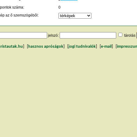
 pontok száma:
0
kép az ő szemszögéből:
jelszó:
tárolás
uristautak.hu
] [
hasznos apróságok
] [
jogi tudnivalók
] [
e-mail
] [
impresszu