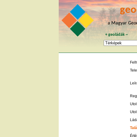
geo
a Magyar Geoc
+
geoládák
~
Fel
Tele
Leír
Regi
Utol
Utol
Lád
Talá
Érté