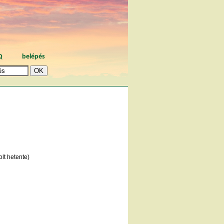
Q
belépés
lt hetente)