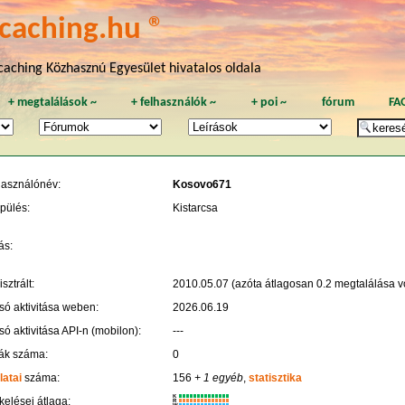
caching.hu ®
aching Közhasznú Egyesület hivatalos oldala
+
megtalálások
~
+
felhasználók
~
+
poi
~
fórum
FA
használónév:
Kosovo671
pülés:
Kistarcsa
ás:
sztrált:
2010.05.07 (azóta átlagosan 0.2 megtalálása vo
só aktivitása weben:
2026.06.19
só aktivitása API-n (mobilon):
---
ák száma:
0
latai
száma:
156
+ 1 egyéb
,
statisztika
K
kelései átlaga:
R
W