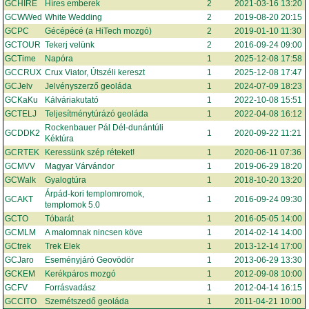
GCHIRE
Híres emberek
2
2021-03-16 13:20
GCWWed
White Wedding
2
2019-08-20 20:15
GCPC
Gécépécé (a HiTech mozgó)
2
2019-01-10 11:30
GCTOUR
Tekerj velünk
2
2016-09-24 09:00
GCTime
Napóra
1
2025-12-08 17:58
GCCRUX
Crux Viator, Útszéli kereszt
1
2025-12-08 17:47
GCJelv
Jelvényszerző geoláda
1
2024-07-09 18:23
GCKaKu
Kálváriakutató
1
2022-10-08 15:51
GCTELJ
Teljesítménytúrázó geoláda
1
2022-04-08 16:12
Rockenbauer Pál Dél-dunántúli
GCDDK2
1
2020-09-22 11:21
Kéktúra
GCRTEK
Keressünk szép réteket!
1
2020-06-11 07:36
GCMVV
Magyar Várvándor
1
2019-06-29 18:20
GCWalk
Gyalogtúra
1
2018-10-20 13:20
Árpád-kori templomromok,
GCAKT
1
2016-09-24 09:30
templomok 5.0
GCTO
Tóbarát
1
2016-05-05 14:00
GCMLM
A malomnak nincsen köve
1
2014-02-14 14:00
GCtrek
Trek Elek
1
2013-12-14 17:00
GCJaro
Eseményjáró Geovödör
1
2013-06-29 13:30
GCKEM
Kerékpáros mozgó
1
2012-09-08 10:00
GCFV
Forrásvadász
1
2012-04-14 16:15
GCCITO
Szemétszedő geoláda
1
2011-04-21 10:00