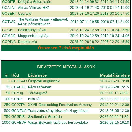
GCGITE
Kőfejtő a Gilice-tetőn
2012-04-14 09:32
2012-04-14 09:50
GCALM
Almás (Aljmaš, HR)
2018-01-19 21:43
2018-01-24 11:00
GCSERT
Csertető
2018-03-10 17:20
2018-03-10 17:50
The Walking Kesser - elhagyott
GCTWK
2018-07-11 19:55
2018-07-11 21:00
64 sz. pályaszakasz
GCGB
Gránitbánya tóval
2018-10-24 12:59
2018-10-24 13:50
GCMAK
Magyarok kunyhója
2019-10-24 12:59
2019-10-24 14:06
GCDINA
Dinarics vár
2025-08-28 18:22
2025-12-29 15:39
Összesen 7 első megtalálás
Nevezetes megtalálások
#
Kód
Láda neve
Megtalálás ideje
1
GCOSPO
Öszpötei duglászok
2010-05-23 13:30
25
GCPEKF
Pécs szívében
2010-07-28 15:15
50
GCtrug
Törökugrató
2011-06-18 20:00
100
GCbkr
Bika-rét
2011-12-30 13:00
250
GC27FV
XXVII. Geocaching Fesztivál és Verseny
2013-09-21 12:30
500
GCMTU5
Transzbörzsönyi kisvasút Nagyirtáson
2018-08-05 12:30
750
GCSPIR
Szellemjáró Geoláda
2022-02-11 11:39
1000
GCVBVF
Vasas-Belvárdi-vízfolyás forrásvidéke
2026-03-15 16:18