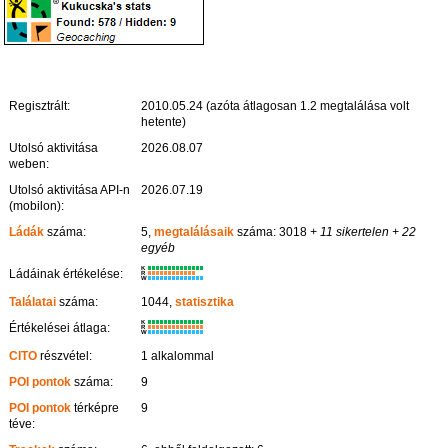
Regisztrált:
2010.05.24 (azóta átlagosan 1.2 megtalálása volt
hetente)
Utolsó aktivitása
2026.08.07
weben:
Utolsó aktivitása API-n
2026.07.19
(mobilon):
Ládák
száma:
5,
megtalálásaik
száma: 3018
+ 11 sikertelen
+ 22
egyéb
K
Ládáinak értékelése:
R
W
Találatai
száma:
1044,
statisztika
K
Értékelései átlaga:
R
W
CITO
részvétel:
1 alkalommal
POI pontok
száma:
9
POI pontok
térképre
9
téve: