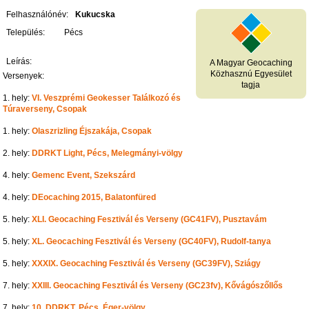
Felhasználónév:
Kukucska
Település:
Pécs
Leírás:
A Magyar Geocaching
Közhasznú Egyesület
Versenyek:
tagja
1. hely:
VI. Veszprémi Geokesser Találkozó és
Túraverseny, Csopak
1. hely:
Olaszrizling Éjszakája, Csopak
2. hely:
DDRKT Light, Pécs, Melegmányi-völgy
4. hely:
Gemenc Event, Szekszárd
4. hely:
DEocaching 2015, Balatonfüred
5. hely:
XLI. Geocaching Fesztivál és Verseny (GC41FV), Pusztavám
5. hely:
XL. Geocaching Fesztivál és Verseny (GC40FV), Rudolf-tanya
5. hely:
XXXIX. Geocaching Fesztivál és Verseny (GC39FV), Sziágy
7. hely:
XXIII. Geocaching Fesztivál és Verseny (GC23fv), Kővágószőllős
7. hely:
10. DDRKT, Pécs, Éger-völgy