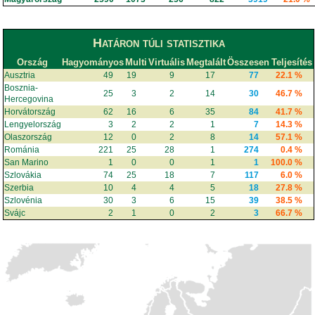
Határon túli statisztika
Ország
Hagyományos
Multi
Virtuális
Megtalált
Összesen
Teljesítés
Ausztria
49
19
9
17
77
22.1 %
Bosznia-
25
3
2
14
30
46.7 %
Hercegovina
Horvátország
62
16
6
35
84
41.7 %
Lengyelország
3
2
2
1
7
14.3 %
Olaszország
12
0
2
8
14
57.1 %
Románia
221
25
28
1
274
0.4 %
San Marino
1
0
0
1
1
100.0 %
Szlovákia
74
25
18
7
117
6.0 %
Szerbia
10
4
4
5
18
27.8 %
Szlovénia
30
3
6
15
39
38.5 %
Svájc
2
1
0
2
3
66.7 %