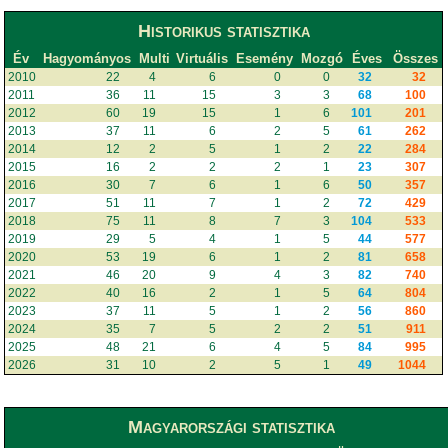
Historikus statisztika
Év
Hagyományos
Multi
Virtuális
Esemény
Mozgó
Éves
Összes
2010
22
4
6
0
0
32
32
2011
36
11
15
3
3
68
100
2012
60
19
15
1
6
101
201
2013
37
11
6
2
5
61
262
2014
12
2
5
1
2
22
284
2015
16
2
2
2
1
23
307
2016
30
7
6
1
6
50
357
2017
51
11
7
1
2
72
429
2018
75
11
8
7
3
104
533
2019
29
5
4
1
5
44
577
2020
53
19
6
1
2
81
658
2021
46
20
9
4
3
82
740
2022
40
16
2
1
5
64
804
2023
37
11
5
1
2
56
860
2024
35
7
5
2
2
51
911
2025
48
21
6
4
5
84
995
2026
31
10
2
5
1
49
1044
Magyarországi statisztika