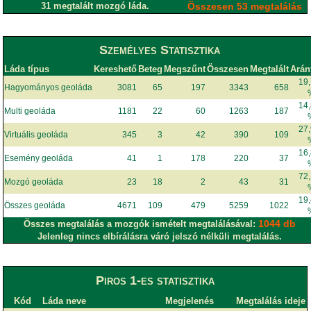
31 megtalált mozgó láda.
Összesen 53 megtalálás
Személyes Statisztika
Láda típus
Kereshető
Beteg
Megszűnt
Összesen
Megtalált
Arán
19
Hagyományos geoláda
3081
65
197
3343
658
14
Multi geoláda
1181
22
60
1263
187
27
Virtuális geoláda
345
3
42
390
109
16
Esemény geoláda
41
1
178
220
37
72
Mozgó geoláda
23
18
2
43
31
19
Összes geoláda
4671
109
479
5259
1022
1044 db
Összes megtalálás a mozgók ismételt megtalálásával:
Jelenleg nincs elbírálásra váró jelszó nélküli megtalálás.
Piros 1-es statisztika
Kód
Láda neve
Megjelenés
Megtalálás ideje