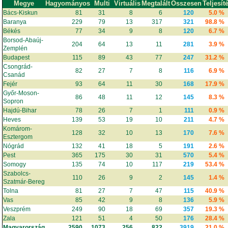
Megye
Hagyományos
Multi
Virtuális
Megtalált
Összesen
Teljesít
Bács-Kiskun
81
31
8
6
120
5.0 %
Baranya
229
79
13
317
321
98.8 %
Békés
77
34
9
8
120
6.7 %
Borsod-Abaúj-
204
64
13
11
281
3.9 %
Zemplén
Budapest
115
89
43
77
247
31.2 %
Csongrád-
82
27
7
8
116
6.9 %
Csanád
Fejér
93
64
11
30
168
17.9 %
Győr-Moson-
86
48
11
12
145
8.3 %
Sopron
Hajdú-Bihar
78
26
7
1
111
0.9 %
Heves
139
53
19
10
211
4.7 %
Komárom-
128
32
10
13
170
7.6 %
Esztergom
Nógrád
132
41
18
5
191
2.6 %
Pest
365
175
30
31
570
5.4 %
Somogy
135
74
10
117
219
53.4 %
Szabolcs-
110
26
9
2
145
1.4 %
Szatmár-Bereg
Tolna
81
27
7
47
115
40.9 %
Vas
85
42
9
8
136
5.9 %
Veszprém
249
90
18
69
357
19.3 %
Zala
121
51
4
50
176
28.4 %
Magyarország
2590
1073
256
822
3919
21.0 %