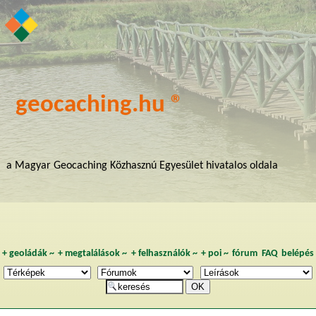
geocaching.hu ®
a Magyar Geocaching Közhasznú Egyesület hivatalos oldala
+
geoládák
~
+
megtalálások
~
+
felhasználók
~
+
poi
~
fórum
FAQ
belépés