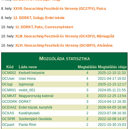
8. hely:
XXVII. Geocaching Fesztivál és Verseny (GC27FV), Patca
8. hely:
12. DDRKT, Sziágy, Erdei iskola
10. hely:
11. DDRKT, Paks, Cseresznyéskert
10. hely:
XLIII. Geocaching Fesztivál és Verseny (GC43FV), Máriagyűd
10. hely:
XLVI. Geocaching Fesztivál és Verseny (GC46FV), Alsónána
Mozgóláda statisztika
Kód
Láda neve
Megtalálás
Megtalálás ideje
GCM002
Kedvelt helyeink
4
2025-12-15 11:33
GCUser
User Hona
4
2021-04-17 16:02
GCIzgi
Izgimozgi
3
2025-12-15 12:17
GCM001
mobil_001
3
2024-05-11 21:55
GCMKAT
Magyarország katonái
3
2023-12-25 13:54
GCDDRK
DDRKT
3
2014-04-12 16:30
GCEHAZ
Erdei házak, kunyhók
2
2026-04-05 16:46
GCKAS
Kastélykutató
2
2023-07-08 16:30
GCSPIR
Szellemjáró Geoláda
2
2022-10-08 14:47
GCpant
Panta Rhei
2
2021-10-30 15:03