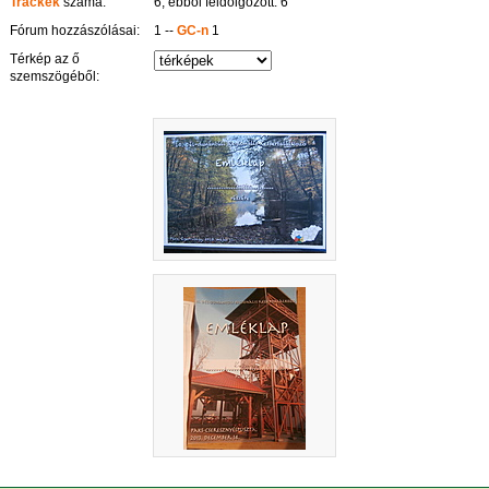
Trackek
száma:
6, ebből feldolgozott: 6
Fórum hozzászólásai:
1 --
GC-n
1
Térkép az ő
szemszögéből: