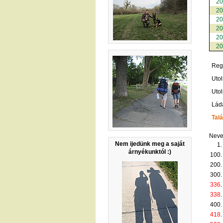
2
2
2
2
2
2
Regi
Utol
Utol
Lád
Talá
Neve
Nem ijedünk meg a saját
1.
árnyékunktól :)
100.
200.
300.
336
.
338
.
400.
418
.