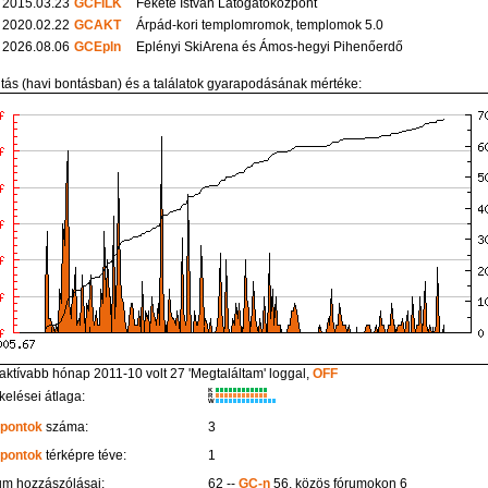
2015.03.23
GCFILK
Fekete István Látogatóközpont
2020.02.22
GCAKT
Árpád-kori templomromok, templomok 5.0
2026.08.06
GCEpln
Eplényi SkiArena és Ámos-hegyi Pihenőerdő
itás (havi bontásban) és a találatok gyarapodásának mértéke:
aktívabb hónap 2011-10 volt 27 'Megtaláltam' loggal,
OFF
K
kelései átlaga:
R
W
 pontok
száma:
3
 pontok
térképre téve:
1
um hozzászólásai:
62 --
GC-n
56, közös fórumokon 6