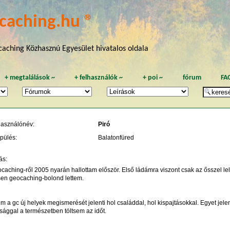
caching.hu ®
aching Közhasznú Egyesület hivatalos oldala
+
megtalálások
~
+
felhasználók
~
+
poi
~
fórum
FA
használónév:
Piró
pülés:
Balatonfüred
ás:
caching-ről 2005 nyarán hallottam először. Első ládámra viszont csak az ősszel le
esen geocaching-bolond lettem.
 a gc új helyek megismerését jelenti hol családdal, hol kispajtásokkal. Egyet jelen
sággal a természetben töltsem az időt.