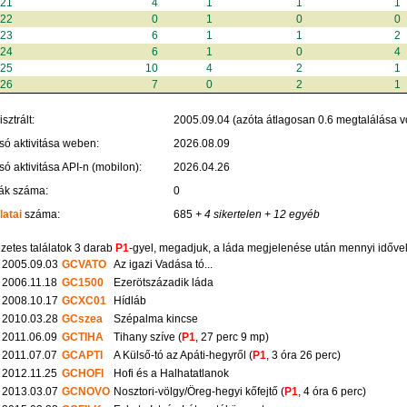
021
4
1
1
1
022
0
1
0
0
023
6
1
1
2
024
6
1
0
4
025
10
4
2
1
026
7
0
2
1
sztrált:
2005.09.04 (azóta átlagosan 0.6 megtalálása vo
só aktivitása weben:
2026.08.09
só aktivitása API-n (mobilon):
2026.04.26
ák száma:
0
latai
száma:
685
+ 4 sikertelen
+ 12 egyéb
zetes találatok 3 darab
P1
-gyel, megadjuk, a láda megjelenése után mennyi időve
2005.09.03
GCVATO
Az igazi Vadása tó...
2006.11.18
GC1500
Ezerötszázadik láda
2008.10.17
GCXC01
Hídláb
2010.03.28
GCszea
Szépalma kincse
2011.06.09
GCTIHA
Tihany szíve (
P1
, 27 perc 9 mp)
2011.07.07
GCAPTI
A Külső-tó az Apáti-hegyről (
P1
, 3 óra 26 perc)
2012.11.25
GCHOFI
Hofi és a Halhatatlanok
2013.03.07
GCNOVO
Nosztori-völgy/Öreg-hegyi kőfejtő (
P1
, 4 óra 6 perc)