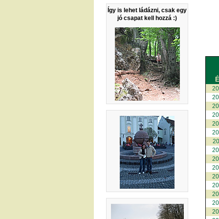
Így is lehet ládázni, csak egy
jó csapat kell hozzá :)
É
2
2
2
2
2
2
2
2
2
2
2
2
2
2
2