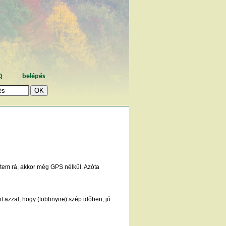
Q
belépés
ltem rá, akkor még GPS nélkül. Azóta
t azzal, hogy (többnyire) szép időben, jó