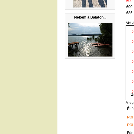
500
.
600.
685.
Nekem a Balaton...
Aktiv
A leg
Érté
POI
POI
Fór