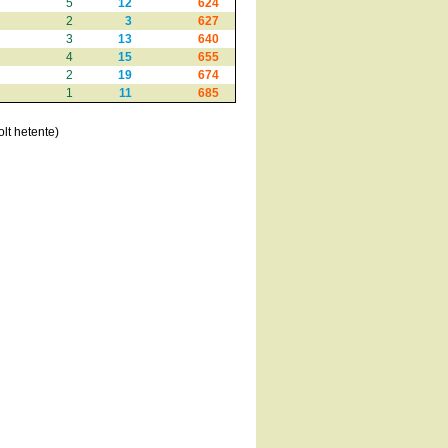
5
12
624
2
3
627
3
13
640
4
15
655
2
19
674
1
11
685
lt hetente)
l