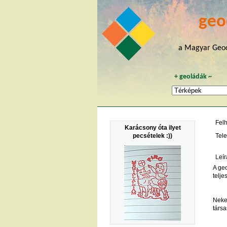
geo
a Magyar Geoc
+
geoládák
~
Fel
Karácsony óta ilyet
pecsételek :))
Tele
Leír
A geo
telj
Nekem
társa