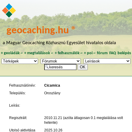
geocaching.hu ®
a Magyar Geocaching Közhasznú Egyesület hivatalos oldala
+
geoládák
~
+
megtalálások
~
+
felhasználók
~
+
poi
~
fórum
FAQ
belépés
Felhasználónév:
Cicamica
Település:
Oroszlány
Leírás:
Regisztrált:
2010.11.21 (azóta átlagosan 0.1 megtalálása volt
hetente)
Utolsó aktivitása
2025.10.26