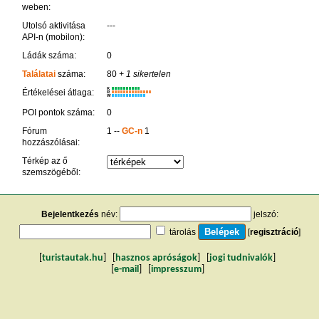
weben:
Utolsó aktivitása
---
API-n (mobilon):
Ládák száma:
0
Találatai
száma:
80
+ 1 sikertelen
K
Értékelései átlaga:
R
W
POI pontok száma:
0
Fórum
1 --
GC-n
1
hozzászólásai:
Térkép az ő
szemszögéből:
Bejelentkezés
név:
jelszó:
tárolás
[
regisztráció
]
[
turistautak.hu
] [
hasznos apróságok
] [
jogi tudnivalók
]
[
e-mail
] [
impresszum
]