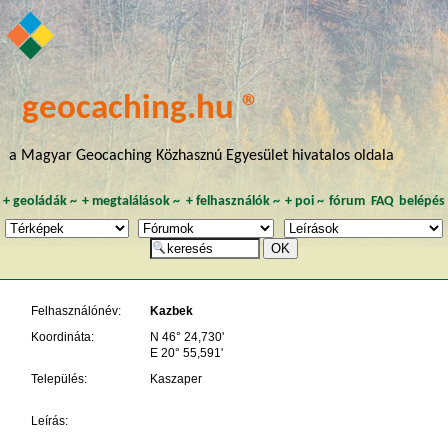
geocaching.hu ®
a Magyar Geocaching Közhasznú Egyesület hivatalos oldala
+
geoládák
~
+
megtalálások
~
+
felhasználók
~
+
poi
~
fórum
FAQ
belépés
Felhasználónév:
Kazbek
Koordináta:
N 46° 24,730'
E 20° 55,591'
Település:
Kaszaper
Leírás: