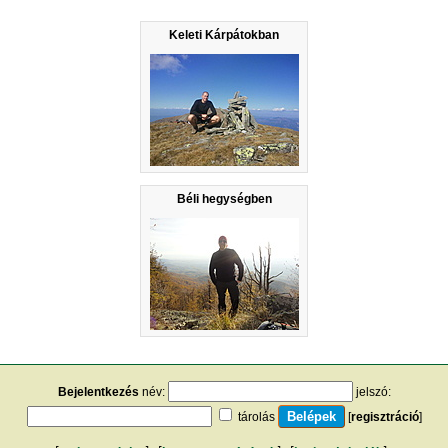
Keleti Kárpátokban
Béli hegységben
Bejelentkezés
név:
jelszó:
tárolás
[
regisztráció
]