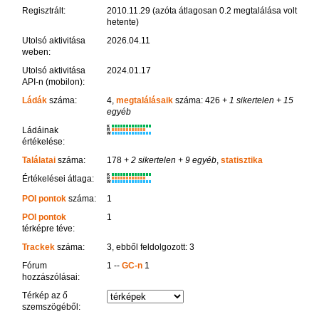
Regisztrált:
2010.11.29 (azóta átlagosan 0.2 megtalálása volt
hetente)
Utolsó aktivitása
2026.04.11
weben:
Utolsó aktivitása
2024.01.17
API-n (mobilon):
Ládák
száma:
4,
megtalálásaik
száma: 426
+ 1 sikertelen
+ 15
egyéb
K
Ládáinak
R
W
értékelése:
Találatai
száma:
178
+ 2 sikertelen
+ 9 egyéb
,
statisztika
K
Értékelései átlaga:
R
W
POI pontok
száma:
1
POI pontok
1
térképre téve:
Trackek
száma:
3, ebből feldolgozott: 3
Fórum
1 --
GC-n
1
hozzászólásai:
Térkép az ő
szemszögéből: