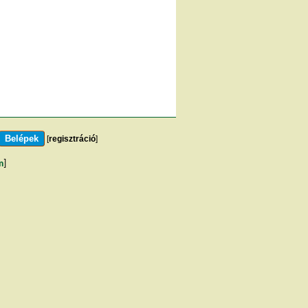
[
regisztráció
]
m
]