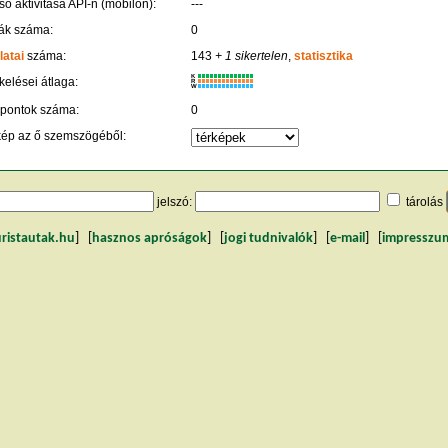
só aktivitása API-n (mobilon):
---
ák száma:
0
latai
száma:
143
+ 1 sikertelen
,
statisztika
K
kelései átlaga:
R
W
 pontok száma:
0
kép az ő szemszögéből:
jelszó:
tárolás
uristautak.hu
] [
hasznos apróságok
] [
jogi tudnivalók
] [
e-mail
] [
impresszu