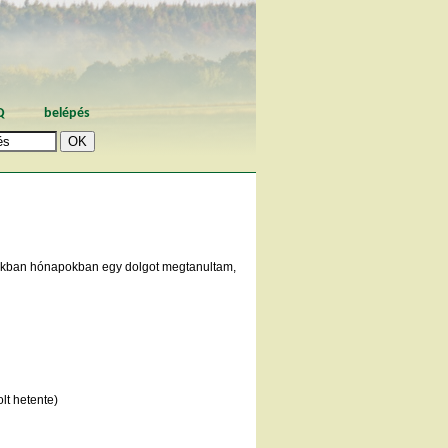
Q
belépés
pokban hónapokban egy dolgot megtanultam,
lt hetente)