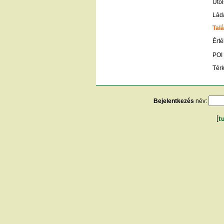
Utol
Lád
Talá
Érté
POI
Tér
Bejelentkezés
név:
[
t