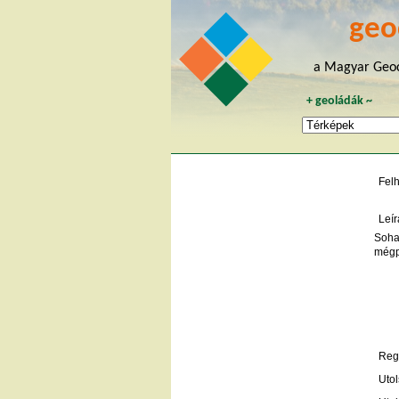
geo
a Magyar Geoc
+
geoládák
~
Fel
Leír
Soha
mégp
Regi
Utol