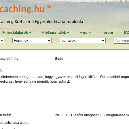
caching.hu ®
aching Közhasznú Egyesület hivatalos oldala
+
megtalálások
~
+
felhasználók
~
+
poi
~
fórum
FA
használónév:
Svéd
ás:
 életemben nem gondoltam, hogy egyszer majd itt fogok kikötni. De az utóbbi na
edig azt, hogy soha ne mondd, hogy soha ;D
sztrált:
2011.01.01 (azóta átlagosan 0.2 megtalálása vo
só aktivitása weben:
---