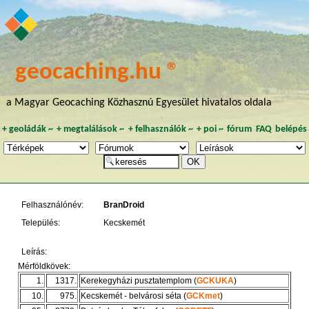
geocaching.hu ®
a Magyar Geocaching Közhasznú Egyesület hivatalos oldala
+
geoládák
~
+
megtalálások
~
+
felhasználók
~
+
poi
~
fórum
FAQ
belépés
Felhasználónév:
BranDroid
Település:
Kecskemét
Leírás:
Mérföldkövek:
1.
1317.
Kerekegyházi pusztatemplom (
GCKUKA
)
10.
975.
Kecskemét - belvárosi séta (
GCKmet
)