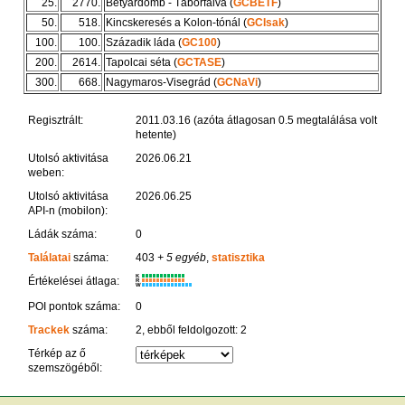
25.
2770.
Betyárdomb - Táborfalva (
GCBETF
)
50.
518.
Kincskeresés a Kolon-tónál (
GCIsak
)
100.
100.
Századik láda (
GC100
)
200.
2614.
Tapolcai séta (
GCTASE
)
300.
668.
Nagymaros-Visegrád (
GCNaVi
)
Regisztrált:
2011.03.16 (azóta átlagosan 0.5 megtalálása volt
hetente)
Utolsó aktivitása
2026.06.21
weben:
Utolsó aktivitása
2026.06.25
API-n (mobilon):
Ládák száma:
0
Találatai
száma:
403
+ 5 egyéb
,
statisztika
K
Értékelései átlaga:
R
W
POI pontok száma:
0
Trackek
száma:
2, ebből feldolgozott: 2
Térkép az ő
szemszögéből: