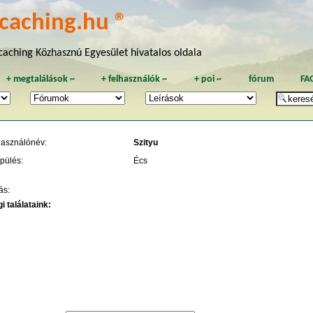
caching.hu ®
aching Közhasznú Egyesület hivatalos oldala
+
megtalálások
~
+
felhasználók
~
+
poi
~
fórum
FA
használónév:
Szityu
pülés:
Écs
ás:
i találataink: