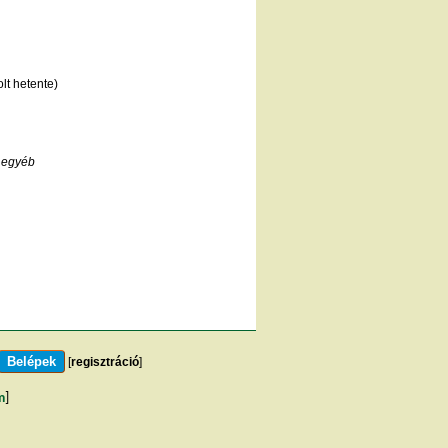
lt hetente)
 egyéb
[
regisztráció
]
m
]