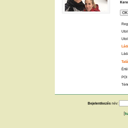
Kere
Regi
Utol
Utol
Lád
Ládá
Talá
Érté
POI
Tér
Bejelentkezés
név:
[
t