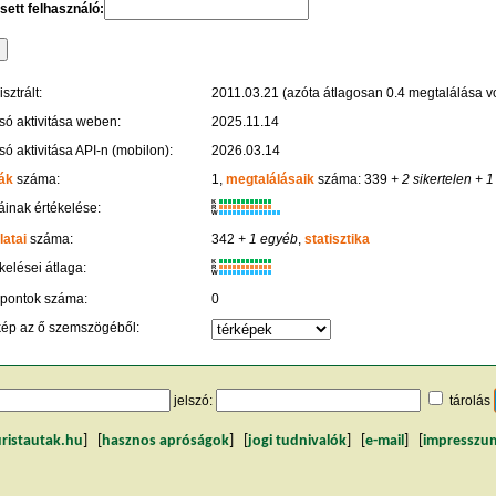
sett felhasználó:
sztrált:
2011.03.21 (azóta átlagosan 0.4 megtalálása vo
só aktivitása weben:
2025.11.14
só aktivitása API-n (mobilon):
2026.03.14
ák
száma:
1,
megtalálásaik
száma: 339
+ 2 sikertelen
+ 1
K
inak értékelése:
R
W
latai
száma:
342
+ 1 egyéb
,
statisztika
K
kelései átlaga:
R
W
 pontok száma:
0
kép az ő szemszögéből:
jelszó:
tárolás
uristautak.hu
] [
hasznos apróságok
] [
jogi tudnivalók
] [
e-mail
] [
impresszu