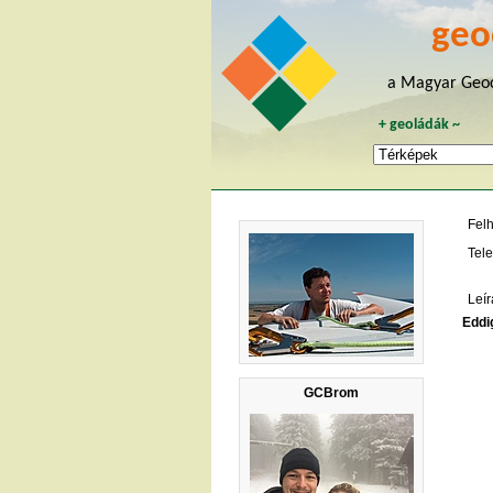
geo
a Magyar Geoc
+
geoládák
~
Fel
Tele
Leír
Eddig
GCBrom