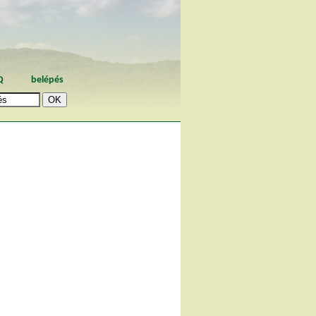
Q
belépés