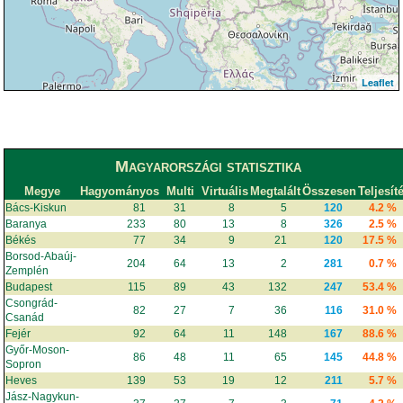
Leaflet
Magyarországi statisztika
Megye
Hagyományos
Multi
Virtuális
Megtalált
Összesen
Teljesít
Bács-Kiskun
81
31
8
5
120
4.2 %
Baranya
233
80
13
8
326
2.5 %
Békés
77
34
9
21
120
17.5 %
Borsod-Abaúj-
204
64
13
2
281
0.7 %
Zemplén
Budapest
115
89
43
132
247
53.4 %
Csongrád-
82
27
7
36
116
31.0 %
Csanád
Fejér
92
64
11
148
167
88.6 %
Győr-Moson-
86
48
11
65
145
44.8 %
Sopron
Heves
139
53
19
12
211
5.7 %
Jász-Nagykun-