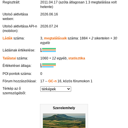
Regisztrált:
2011.04.17 (azóta átlagosan 1.3 megtalálása volt
hetente)
Utolsó aktivitása
2026.06.16
weben:
Utolsó aktivitása API-n
2026.07.24
(mobilon):
Ládák
száma:
3,
megtalálásaik
száma: 1884
+ 2 sikertelen
+ 30
egyéb
K
Ládáinak értékelése:
R
W
Találatai
száma:
1060
+ 12 egyéb
,
statisztika
K
Értékelései átlaga:
R
W
POI pontok száma:
0
Fórum hozzászólásai:
17 --
GC-n
16, közös fórumokon 1
Térkép az ő
szemszögéből:
Szerelemhely