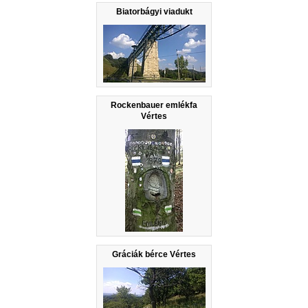
Biatorbágyi viadukt
Rockenbauer emlékfa
Vértes
Gráciák bérce Vértes