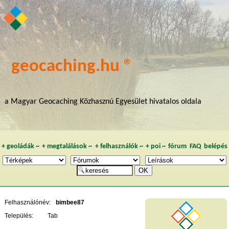
geocaching.hu ®
a Magyar Geocaching Közhasznú Egyesület hivatalos oldala
+
geoládák
~
+
megtalálások
~
+
felhasználók
~
+
poi
~
fórum
FAQ
belépés
Felhasználónév:
bimbee87
Település:
Tab