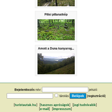
Pilisi pillanatkép
Amott a Duna kanyarog...
Bejelentkezés
név:
jelszó:
tárolás
[
regisztráció
]
[
turistautak.hu
] [
hasznos apróságok
] [
jogi tudnivalók
]
[
e-mail
] [
impresszum
]