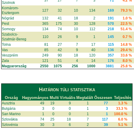
37
27
7
3
71
4.2 %
Szolnok
Komárom-
127
32
10
134
169
79.3 %
Esztergom
Nógrád
132
41
18
2
191
1.0 %
Pest
365
175
30
128
570
22.5 %
Somogy
134
74
10
112
218
51.4 %
Szabolcs-
110
26
9
1
145
0.7 %
Szatmár-Bereg
Tolna
81
27
7
17
115
14.8 %
Vas
85
42
9
40
136
29.4 %
Veszprém
249
90
18
120
357
33.6 %
Zala
121
51
4
14
176
8.0 %
Magyarország
2550
1075
256
1000
3881
25.8 %
Határon túli statisztika
Ország
Hagyományos
Multi
Virtuális
Megtalált
Összesen
Teljesítés
Ausztria
49
19
9
1
77
1.3 %
Bulgária
3
0
0
1
3
33.3 %
San Marino
1
0
0
1
1
100.0 %
Szlovákia
74
25
18
7
117
6.0 %
Szlovénia
30
3
6
2
39
5.1 %