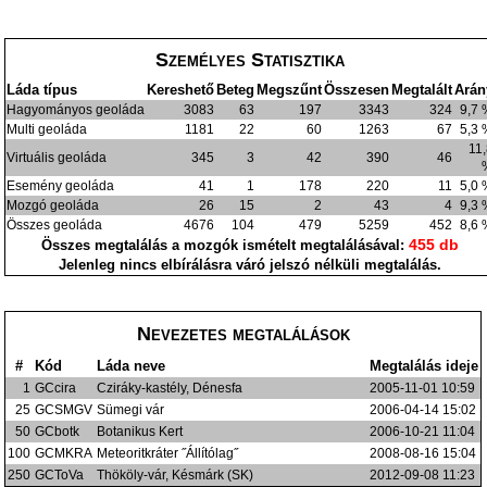
Személyes Statisztika
Láda típus
Kereshető
Beteg
Megszűnt
Összesen
Megtalált
Arán
Hagyományos geoláda
3083
63
197
3343
324
9,7
Multi geoláda
1181
22
60
1263
67
5,3
11
Virtuális geoláda
345
3
42
390
46
Esemény geoláda
41
1
178
220
11
5,0
Mozgó geoláda
26
15
2
43
4
9,3
Összes geoláda
4676
104
479
5259
452
8,6
455 db
Összes megtalálás a mozgók ismételt megtalálásával:
Jelenleg nincs elbírálásra váró jelszó nélküli megtalálás.
Nevezetes megtalálások
#
Kód
Láda neve
Megtalálás ideje
1
GCcira
Cziráky-kastély, Dénesfa
2005-11-01 10:59
25
GCSMGV
Sümegi vár
2006-04-14 15:02
50
GCbotk
Botanikus Kert
2006-10-21 11:04
100
GCMKRA
Meteoritkráter ˝Állítólag˝
2008-08-16 15:04
250
GCToVa
Thököly-vár, Késmárk (SK)
2012-09-08 11:23