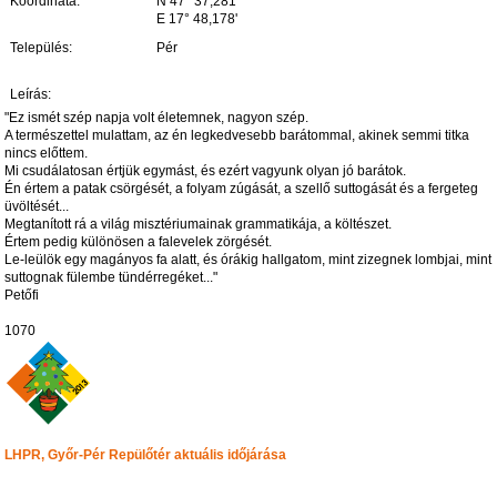
Koordináta:
N 47° 37,281'
E 17° 48,178'
Település:
Pér
Leírás:
​"Ez ismét szép napja volt életemnek, nagyon szép.
A természettel mulattam, az én legkedvesebb barátommal, akinek semmi titka
nincs előttem.
Mi csudálatosan értjük egymást, és ezért vagyunk olyan jó barátok.
Én értem a patak csörgését, a folyam zúgását, a szellő suttogását és a fergeteg
üvöltését...
Megtanított rá a világ misztériumainak grammatikája, a költészet.
Értem pedig különösen a falevelek zörgését.
Le-leülök egy magányos fa alatt, és órákig hallgatom, mint zizegnek lombjai, mint
suttognak fülembe tündérregéket..."
Petőfi
1070
LHPR, Győr-Pér Repülőtér aktuális időjárása