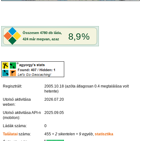
Regisztrált:
2005.10.18 (azóta átlagosan 0.4 megtalálása volt
hetente)
Utolsó aktivitása
2026.07.20
weben:
Utolsó aktivitása API-n
2025.09.05
(mobilon):
Ládák száma:
0
Találatai
száma:
455
+ 2 sikertelen
+ 9 egyéb
,
statisztika
K