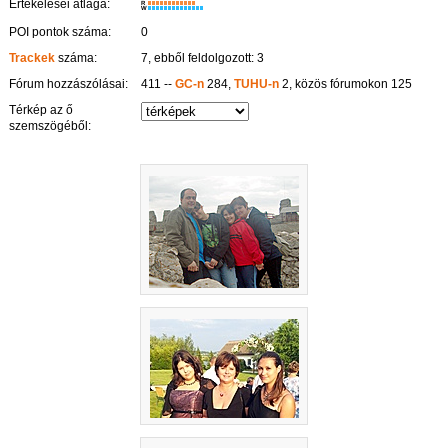
Értékelései átlaga:
R
W
POI pontok száma:
0
Trackek
száma:
7, ebből feldolgozott: 3
Fórum hozzászólásai:
411 --
GC-n
284,
TUHU-n
2, közös fórumokon 125
Térkép az ő
szemszögéből: