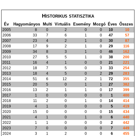
Historikus statisztika
Év
Hagyományos
Multi
Virtuális
Esemény
Mozgó
Éves
Összes
2005
8
0
2
0
0
10
10
2006
33
7
6
1
0
47
57
2007
23
4
2
1
0
30
87
2008
17
9
2
1
0
29
116
2009
34
8
3
1
0
46
162
2010
27
5
5
1
0
38
200
2011
16
4
1
0
0
21
221
2012
18
7
5
0
3
33
254
2013
18
4
5
0
2
29
283
2014
51
6
12
2
1
72
355
2015
20
5
0
1
1
27
382
2016
13
2
1
1
0
17
399
2017
1
0
0
0
0
1
400
2018
11
2
0
1
0
14
414
2019
4
1
0
0
0
5
419
2020
15
0
0
0
0
15
434
2021
4
1
0
1
0
6
440
2022
1
1
0
0
0
2
442
2023
7
0
0
0
0
7
449
2024
3
1
2
0
0
6
455