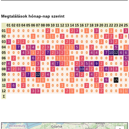
Megtalálások hónap-nap szerint
01
02
03
04
05
06
07
08
09
10
11
12
13
14
15
16
17
18
19
20
21
22
23
24
25
01
1
0
0
0
0
0
0
0
2
0
1
0
0
2
3
0
1
0
3
0
0
1
0
0
3
02
0
0
0
0
0
1
0
0
1
1
0
2
0
0
0
0
0
0
1
0
2
2
0
2
0
03
3
0
2
2
0
0
0
0
0
0
0
0
2
2
0
0
0
0
0
1
0
3
2
0
0
04
0
1
7
0
3
4
0
2
3
0
1
2
1
1
5
1
0
2
0
0
0
0
5
0
1
05
0
0
0
4
3
1
2
2
7
2
3
2
1
0
0
0
0
4
4
0
7
10
12
6
6
06
0
2
0
0
0
6
2
2
0
0
1
1
1
1
0
2
0
0
0
0
0
2
0
0
5
07
4
0
0
0
0
1
3
0
0
4
7
2
1
0
2
3
5
4
9
2
0
0
0
0
3
08
4
2
3
4
1
0
2
0
0
2
0
0
0
0
4
10
4
2
0
2
6
3
3
0
1
09
0
0
0
3
7
2
12
2
4
0
0
0
0
1
4
2
0
4
2
1
0
0
0
0
0
10
0
0
0
1
0
0
1
1
0
0
0
0
0
1
0
0
0
0
2
0
5
0
15
0
0
11
2
6
0
2
0
0
0
0
1
0
0
1
0
0
0
0
2
0
1
2
0
0
0
0
0
12
0
0
0
0
0
3
3
0
0
0
0
0
2
1
0
1
0
0
0
2
0
0
0
1
1
Σ