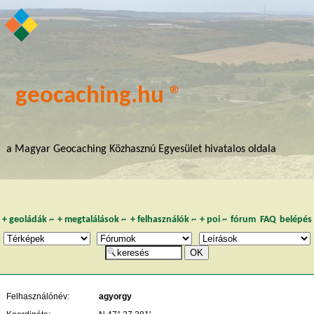
geocaching.hu ®
a Magyar Geocaching Közhasznú Egyesület hivatalos oldala
+
geoládák
~
+
megtalálások
~
+
felhasználók
~
+
poi
~
fórum
FAQ
belépés
Felhasználónév:
agyorgy