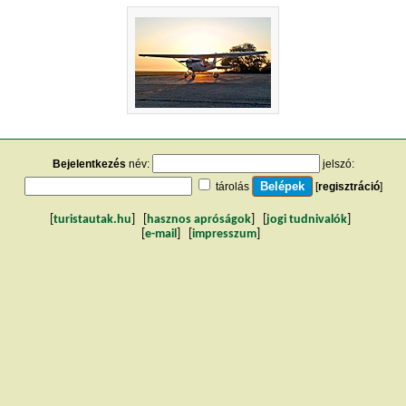
Bejelentkezés
név:
jelszó:
tárolás
[
regisztráció
]
[
turistautak.hu
] [
hasznos apróságok
] [
jogi tudnivalók
]
[
e-mail
] [
impresszum
]