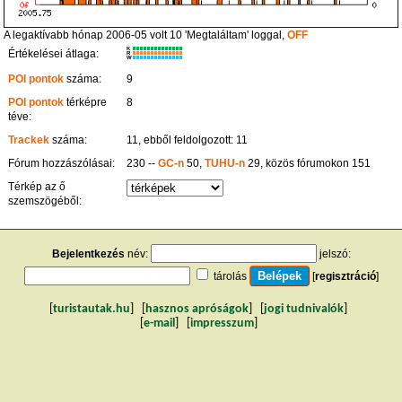
A legaktívabb hónap 2006-05 volt 10 'Megtaláltam' loggal,
OFF
K
Értékelései átlaga:
R
W
POI pontok
száma:
9
POI pontok
térképre
8
téve:
Trackek
száma:
11, ebből feldolgozott: 11
Fórum hozzászólásai:
230 --
GC-n
50,
TUHU-n
29, közös fórumokon 151
Térkép az ő
szemszögéből:
Bejelentkezés
név:
jelszó:
tárolás
[
regisztráció
]
[
turistautak.hu
] [
hasznos apróságok
] [
jogi tudnivalók
]
[
e-mail
] [
impresszum
]