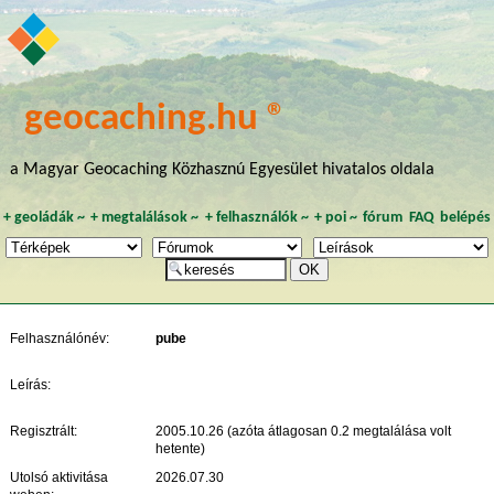
geocaching.hu ®
a Magyar Geocaching Közhasznú Egyesület hivatalos oldala
+
geoládák
~
+
megtalálások
~
+
felhasználók
~
+
poi
~
fórum
FAQ
belépés
Felhasználónév:
pube
Leírás:
Regisztrált:
2005.10.26 (azóta átlagosan 0.2 megtalálása volt
hetente)
Utolsó aktivitása
2026.07.30