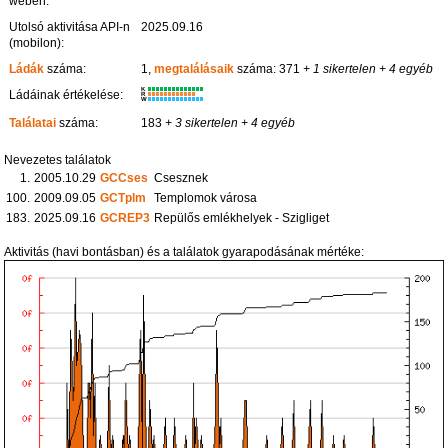
weben:
Utolsó aktivitása API-n
2025.09.16
(mobilon):
Ládák
száma:
1,
megtalálásaik
száma: 371
+ 1 sikertelen
+ 4 egyéb
K
Ládáinak értékelése:
R
W
Találatai
száma:
183
+ 3 sikertelen
+ 4 egyéb
Nevezetes találatok
1.
2005.10.29
GCCses
Csesznek
100.
2009.09.05
GCTplm
Templomok városa
183.
2025.09.16
GCREP3
Repülős emlékhelyek - Szigliget
Aktivitás (havi bontásban) és a találatok gyarapodásának mértéke: