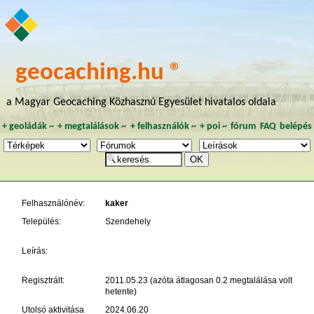
geocaching.hu ®
a Magyar Geocaching Közhasznú Egyesület hivatalos oldala
+
geoládák
~
+
megtalálások
~
+
felhasználók
~
+
poi
~
fórum
FAQ
belépés
Felhasználónév:
kaker
Település:
Szendehely
Leírás:
Regisztrált:
2011.05.23 (azóta átlagosan 0.2 megtalálása volt
hetente)
Utolsó aktivitása
2024.06.20