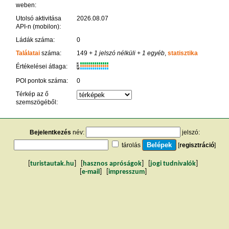
weben:
Utolsó aktivitása
2026.08.07
API-n (mobilon):
Ládák száma:
0
Találatai
száma:
149
+ 1 jelszó nélküli
+ 1 egyéb
,
statisztika
K
Értékelései átlaga:
R
W
POI pontok száma:
0
Térkép az ő
szemszögéből:
Bejelentkezés
név:
jelszó:
tárolás
[
regisztráció
]
[
turistautak.hu
] [
hasznos apróságok
] [
jogi tudnivalók
]
[
e-mail
] [
impresszum
]