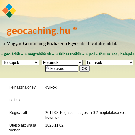
geocaching.hu ®
a Magyar Geocaching Közhasznú Egyesület hivatalos oldala
+
geoládák
~
+
megtalálások
~
+
felhasználók
~
+
poi
~
fórum
FAQ
belépés
Felhasználónév:
gyikok
Leírás:
Regisztrált:
2011.08.16 (azóta átlagosan 0.2 megtalálása volt
hetente)
Utolsó aktivitása
2025.11.02
weben: