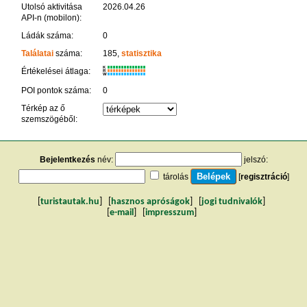
Utolsó aktivitása
2026.04.26
API-n (mobilon):
Ládák száma:
0
Találatai
száma:
185,
statisztika
K
Értékelései átlaga:
R
W
POI pontok száma:
0
Térkép az ő
szemszögéből:
Bejelentkezés
név:
jelszó:
tárolás
[
regisztráció
]
[
turistautak.hu
] [
hasznos apróságok
] [
jogi tudnivalók
]
[
e-mail
] [
impresszum
]