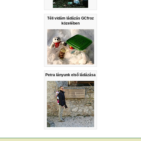
Téli vidám ládázás GCfroz
közelében
Petra lányunk első ládázása