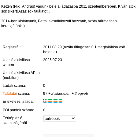
Ketten (Niki, András) vágunk bele a ládázásba 2011 szeptemberében. Kívánjatok
sok sikert! Azaz sok találatot...
2014-ben kislányunk, Petra is csatlakozott hozzánk, azóta hármasban
keresgélünk :)
Regisztrált:
2011.08.29 (azóta átlagosan 0.1 megtalálása volt
hetente)
Utolsó aktivitása
2025.07.23
weben:
Utolsó aktivitása API-n
---
(mobilon):
Ládák száma:
0
Találatai
száma:
97
+ 2 sikertelen
+ 2 egyéb
K
Értékelései átlaga:
R
W
POI pontok száma:
0
Térkép az ő
szemszögéből: