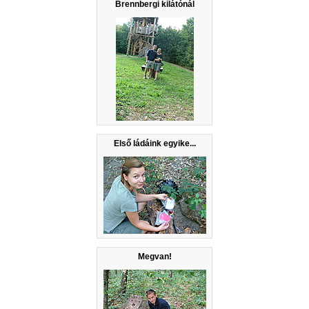
Brennbergi kilátónál
Első ládáink egyike...
Megvan!