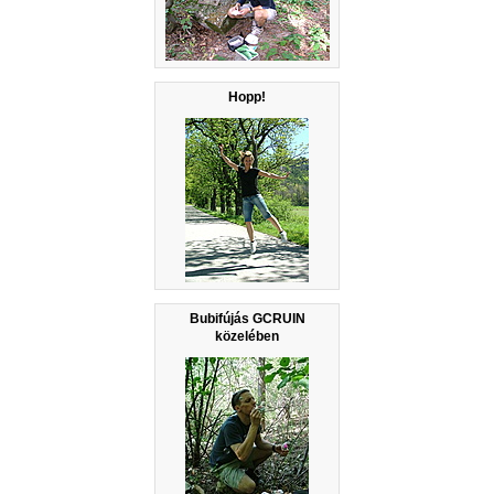
Hopp!
Bubifújás GCRUIN
közelében