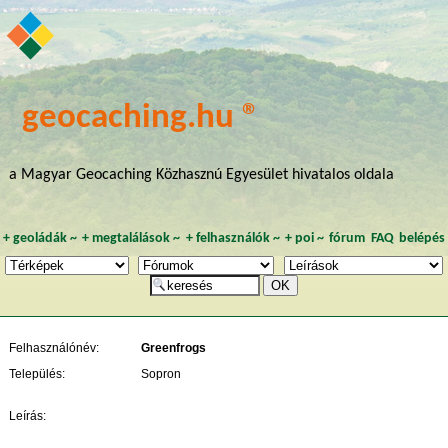
geocaching.hu ®
a Magyar Geocaching Közhasznú Egyesület hivatalos oldala
+
geoládák
~
+
megtalálások
~
+
felhasználók
~
+
poi
~
fórum
FAQ
belépés
Felhasználónév:
Greenfrogs
Település:
Sopron
Leírás: