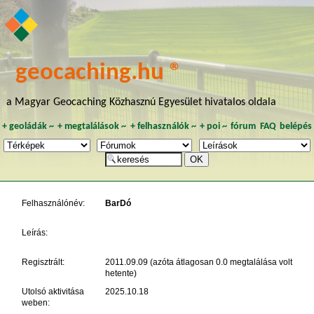
geocaching.hu ®
a Magyar Geocaching Közhasznú Egyesület hivatalos oldala
+
geoládák
~
+
megtalálások
~
+
felhasználók
~
+
poi
~
fórum
FAQ
belépés
Felhasználónév:
BarDó
Leírás:
Regisztrált:
2011.09.09 (azóta átlagosan 0.0 megtalálása volt
hetente)
Utolsó aktivitása
2025.10.18
weben: