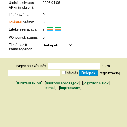
Utolsó aktivitása
2026.04.06
API-n (mobilon):
Ládák száma:
0
Találatai
száma:
8
K
Értékelései átlaga:
R
W
POI pontok száma:
0
Térkép az ő
szemszögéből:
Bejelentkezés
név:
jelszó:
tárolás
[
regisztráció
]
[
turistautak.hu
] [
hasznos apróságok
] [
jogi tudnivalók
]
[
e-mail
] [
impresszum
]