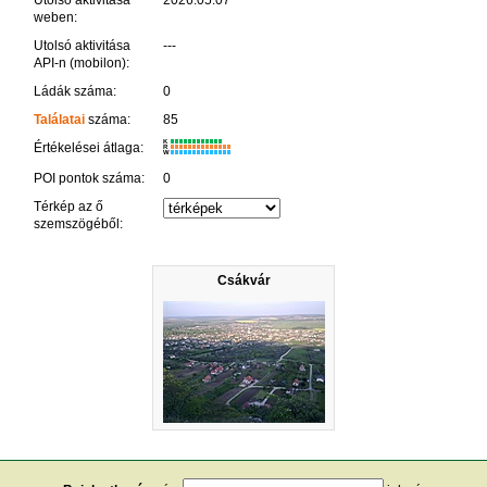
Utolsó aktivitása
2026.05.07
weben:
Utolsó aktivitása
---
API-n (mobilon):
Ládák száma:
0
Találatai
száma:
85
K
Értékelései átlaga:
R
W
POI pontok száma:
0
Térkép az ő
szemszögéből:
Csákvár