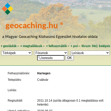
geocaching.hu ®
a Magyar Geocaching Közhasznú Egyesület hivatalos oldala
+
geoládák
~
+
megtalálások
~
+
felhasználók
~
+
poi
~
fórum
FAQ
belépés
Felhasználónév:
Hartegen
Település:
Csákvár
Leírás:
Regisztrált:
2011.10.14 (azóta átlagosan 0.1 megtalálása volt
hetente)