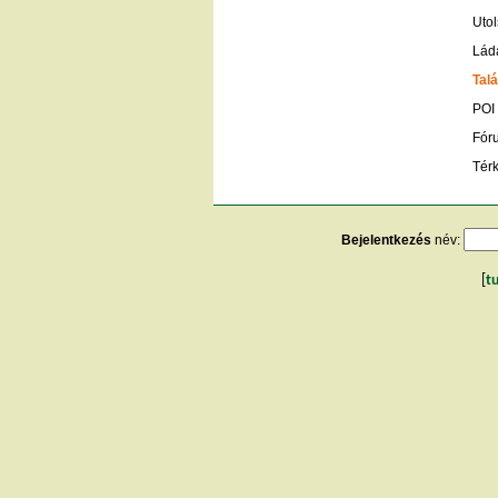
Utol
Lád
Talá
POI
Fór
Tér
Bejelentkezés
név:
[
t