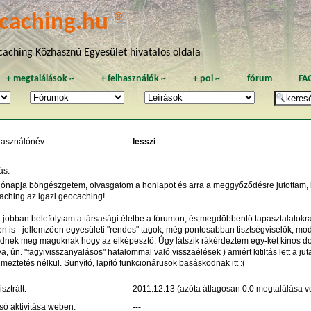
caching.hu ®
aching Közhasznú Egyesület hivatalos oldala
+
megtalálások
~
+
felhasználók
~
+
poi
~
fórum
FA
használónév:
lesszi
ás:
ónapja böngészgetem, olvasgatom a honlapot és arra a meggyőződésre jutottam, hog
aching az igazi geocaching!
----
t jobban belefolytam a társasági életbe a fórumon, és megdöbbentő tapasztalatokra 
n is - jellemzően egyesületi "rendes" tagok, még pontosabban tisztségviselők, mod
dnek meg maguknak hogy az elképesztő. Úgy látszik rákérdeztem egy-két kínos d
a, ún. "fagyivisszanyalásos" hatalommal való visszaélések ) amiért kitiltás lett a j
lmeztetés nélkül. Sunyító, lapító funkcionárusok basáskodnak itt :(
sztrált:
2011.12.13 (azóta átlagosan 0.0 megtalálása vo
só aktivitása weben:
---