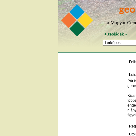
geo
a Magyar Geoc
+
geoládák
~
Fel
Leír
Pár h
geoc
------
Kicsi
többe
enge
hiány
figye
Regi
Utol