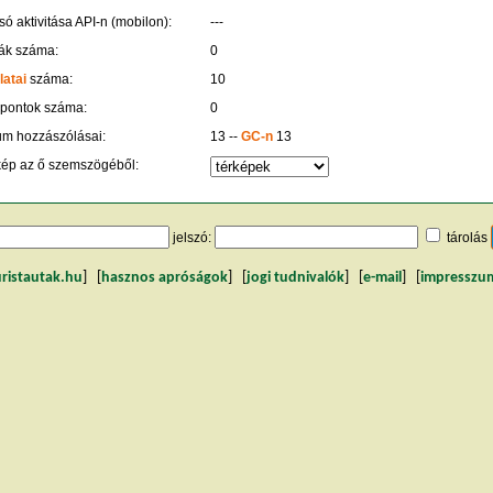
só aktivitása API-n (mobilon):
---
ák száma:
0
latai
száma:
10
 pontok száma:
0
um hozzászólásai:
13 --
GC-n
13
kép az ő szemszögéből:
jelszó:
tárolás
uristautak.hu
] [
hasznos apróságok
] [
jogi tudnivalók
] [
e-mail
] [
impresszu