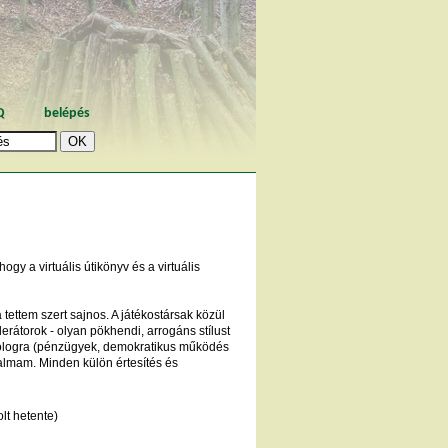
Q
belépés
y a virtuális útikönyv és a virtuális
tettem szert sajnos. A játékostársak közül
erátorok - olyan pökhendi, arrogáns stílust
ologra (pénzügyek, demokratikus működés
utalmam. Minden külön értesítés és
lt hetente)