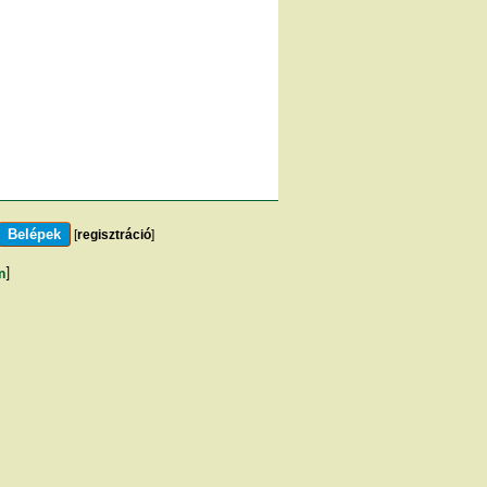
[
regisztráció
]
m
]