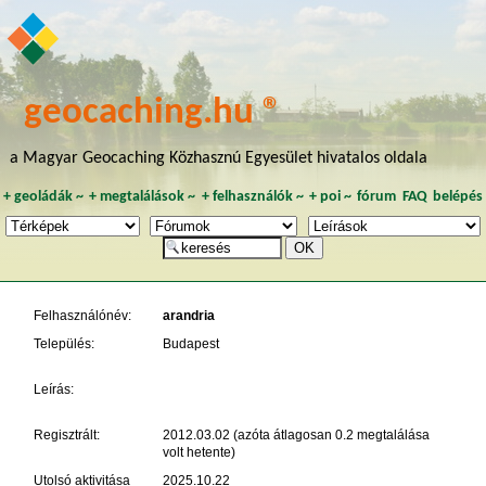
geocaching.hu ®
a Magyar Geocaching Közhasznú Egyesület hivatalos oldala
+
geoládák
~
+
megtalálások
~
+
felhasználók
~
+
poi
~
fórum
FAQ
belépés
Felhasználónév:
arandria
Település:
Budapest
Leírás:
Regisztrált:
2012.03.02 (azóta átlagosan 0.2 megtalálása
volt hetente)
Utolsó aktivitása
2025.10.22