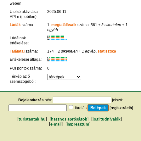
weben:
Utolsó aktivitása
2025.06.11
API-n (mobilon):
Ládák
száma:
1,
megtalálásaik
száma: 561
+ 3 sikertelen
+ 1
egyéb
K
Ládáinak
R
W
értékelése:
Találatai
száma:
174
+ 2 sikertelen
+ 1 egyéb
,
statisztika
K
Értékelései átlaga:
R
W
POI pontok száma:
0
Térkép az ő
szemszögéből:
Bejelentkezés
név:
jelszó:
tárolás
[
regisztráció
]
[
turistautak.hu
] [
hasznos apróságok
] [
jogi tudnivalók
]
[
e-mail
] [
impresszum
]