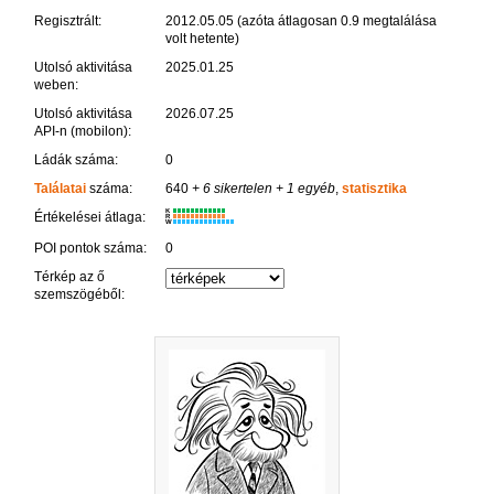
Regisztrált:
2012.05.05 (azóta átlagosan 0.9 megtalálása
volt hetente)
Utolsó aktivitása
2025.01.25
weben:
Utolsó aktivitása
2026.07.25
API-n (mobilon):
Ládák száma:
0
Találatai
száma:
640
+ 6 sikertelen
+ 1 egyéb
,
statisztika
K
Értékelései átlaga:
R
W
POI pontok száma:
0
Térkép az ő
szemszögéből: