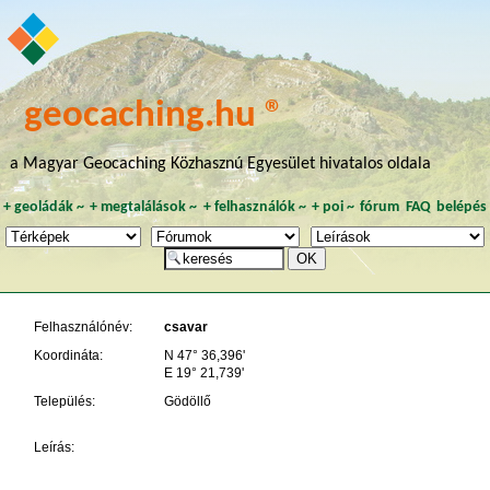
geocaching.hu ®
a Magyar Geocaching Közhasznú Egyesület hivatalos oldala
+
geoládák
~
+
megtalálások
~
+
felhasználók
~
+
poi
~
fórum
FAQ
belépés
Felhasználónév:
csavar
Koordináta:
N 47° 36,396'
E 19° 21,739'
Település:
Gödöllő
Leírás: