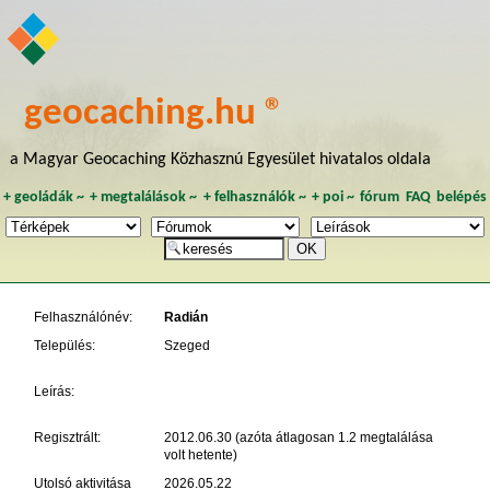
geocaching.hu ®
a Magyar Geocaching Közhasznú Egyesület hivatalos oldala
+
geoládák
~
+
megtalálások
~
+
felhasználók
~
+
poi
~
fórum
FAQ
belépés
Felhasználónév:
Radián
Település:
Szeged
Leírás:
Regisztrált:
2012.06.30 (azóta átlagosan 1.2 megtalálása
volt hetente)
Utolsó aktivitása
2026.05.22