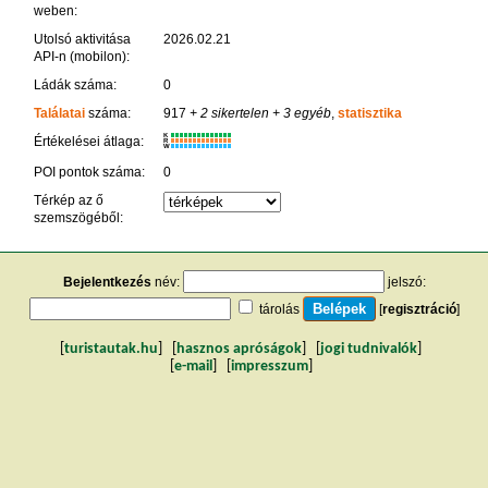
weben:
Utolsó aktivitása
2026.02.21
API-n (mobilon):
Ládák száma:
0
Találatai
száma:
917
+ 2 sikertelen
+ 3 egyéb
,
statisztika
K
Értékelései átlaga:
R
W
POI pontok száma:
0
Térkép az ő
szemszögéből:
Bejelentkezés
név:
jelszó:
tárolás
[
regisztráció
]
[
turistautak.hu
] [
hasznos apróságok
] [
jogi tudnivalók
]
[
e-mail
] [
impresszum
]