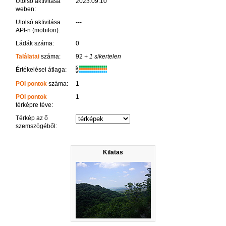
Utolsó aktivitása
2023.09.10
weben:
Utolsó aktivitása
---
API-n (mobilon):
Ládák száma:
0
Találatai
száma:
92
+ 1 sikertelen
K
Értékelései átlaga:
R
W
POI pontok
száma:
1
POI pontok
1
térképre téve:
Térkép az ő
szemszögéből:
Kilatas