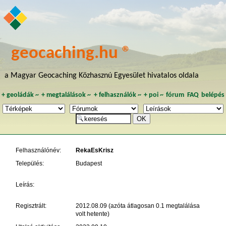
geocaching.hu ®
a Magyar Geocaching Közhasznú Egyesület hivatalos oldala
+
geoládák
~
+
megtalálások
~
+
felhasználók
~
+
poi
~
fórum
FAQ
belépés
Felhasználónév:
RekaEsKrisz
Település:
Budapest
Leírás:
Regisztrált:
2012.08.09 (azóta átlagosan 0.1 megtalálása
volt hetente)