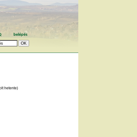
Q
belépés
lt hetente)