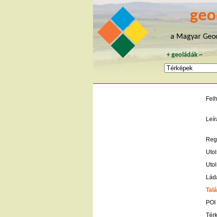
geo
a Magyar Geoc
+
geoládák
~
Fel
Leír
Regi
Utol
Utol
Lád
Talá
POI
Tér