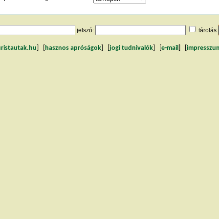
jelszó:
tárolás
uristautak.hu
] [
hasznos apróságok
] [
jogi tudnivalók
] [
e-mail
] [
impresszu