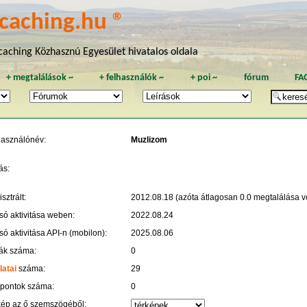
caching.hu ®
aching Közhasznú Egyesület hivatalos oldala
+
megtalálások
~
+
felhasználók
~
+
poi
~
fórum
FA
használónév:
Muzlizom
ás:
sztrált:
2012.08.18 (azóta átlagosan 0.0 megtalálása vo
só aktivitása weben:
2022.08.24
só aktivitása API-n (mobilon):
2025.08.06
ák száma:
0
latai
száma:
29
 pontok száma:
0
kép az ő szemszögéből: