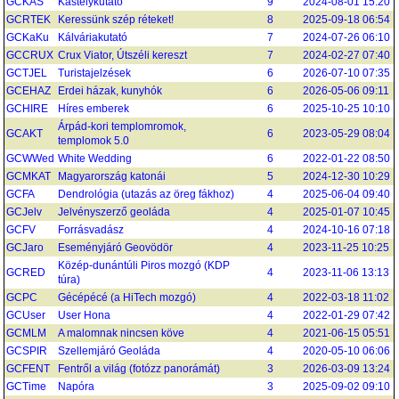
GCKAS
Kastélykutató
9
2024-08-01 15:20
GCRTEK
Keressünk szép réteket!
8
2025-09-18 06:54
GCKaKu
Kálváriakutató
7
2024-07-26 06:10
GCCRUX
Crux Viator, Útszéli kereszt
7
2024-02-27 07:40
GCTJEL
Turistajelzések
6
2026-07-10 07:35
GCEHAZ
Erdei házak, kunyhók
6
2026-05-06 09:11
GCHIRE
Híres emberek
6
2025-10-25 10:10
Árpád-kori templomromok,
GCAKT
6
2023-05-29 08:04
templomok 5.0
GCWWed
White Wedding
6
2022-01-22 08:50
GCMKAT
Magyarország katonái
5
2024-12-30 10:29
GCFA
Dendrológia (utazás az öreg fákhoz)
4
2025-06-04 09:40
GCJelv
Jelvényszerző geoláda
4
2025-01-07 10:45
GCFV
Forrásvadász
4
2024-10-16 07:18
GCJaro
Eseményjáró Geovödör
4
2023-11-25 10:25
Közép-dunántúli Piros mozgó (KDP
GCRED
4
2023-11-06 13:13
túra)
GCPC
Gécépécé (a HiTech mozgó)
4
2022-03-18 11:02
GCUser
User Hona
4
2022-01-29 07:42
GCMLM
A malomnak nincsen köve
4
2021-06-15 05:51
GCSPIR
Szellemjáró Geoláda
4
2020-05-10 06:06
GCFENT
Fentről a világ (fotózz panorámát)
3
2026-03-09 13:24
GCTime
Napóra
3
2025-09-02 09:10