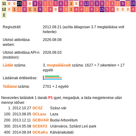
11
0
0
25
5
0
9
7
3
3
5
8
5
1
0
6
12
6
9
8
3
4
2
9
2
15
12
0
1
2
6
1
1
9
2
4
0
6
2
1
4
4
2
6
3
15
5
4
0
0
0
4
Σ
Regisztrált:
2012.08.21 (azóta átlagosan 3.7 megtalálása volt
hetente)
Utolsó aktivitása
2026.08.08
weben:
Utolsó aktivitása API-n
2026.08.03
(mobilon):
Ládák
száma:
3,
megtalálásaik
száma: 1627
+ 7 sikertelen
+ 17
egyéb
K
Ládáinak értékelése:
R
W
Találatai
száma:
2701
+ 1 egyéb
Nevezetes találatok 1 darab
P1
-gyel, megadjuk, a láda megjelenése után
mennyi idővel
1.
2012.10.27
GCSZ
Szász-vár
100.
2013.08.05
GCLaza
Laza
200.
2013.12.11
GCBUAR
Budai Arborétum
300.
2014.05.08
GCEKF2
Uránváros, Szilárd Leó park
400.
2014.08.04
GCKaKu
Kálváriakutató