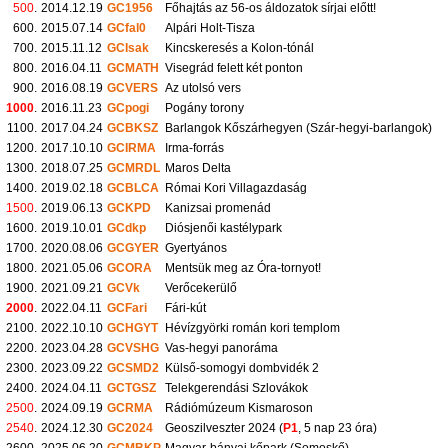
500
.
2014.12.19
GC1956
Főhajtás az 56-os áldozatok sírjai előtt!
600.
2015.07.14
GCfal0
Alpári Holt-Tisza
700.
2015.11.12
GCIsak
Kincskeresés a Kolon-tónál
800.
2016.04.11
GCMATH
Visegrád felett két ponton
900.
2016.08.19
GCVERS
Az utolsó vers
1000
.
2016.11.23
GCpogi
Pogány torony
1100.
2017.04.24
GCBKSZ
Barlangok Kőszárhegyen (Szár-hegyi-barlangok)
1200.
2017.10.10
GCIRMA
Irma-forrás
1300.
2018.07.25
GCMRDL
Maros Delta
1400.
2019.02.18
GCBLCA
Római Kori Villagazdaság
1500
.
2019.06.13
GCKPD
Kanizsai promenád
1600.
2019.10.01
GCdkp
Diósjenői kastélypark
1700.
2020.08.06
GCGYER
Gyertyános
1800.
2021.05.06
GCORA
Mentsük meg az Óra-tornyot!
1900.
2021.09.21
GCVk
Verőcekerülő
2000
.
2022.04.11
GCFari
Fári-kút
2100.
2022.10.10
GCHGYT
Hévízgyörki román kori templom
2200.
2023.04.28
GCVSHG
Vas-hegyi panoráma
2300.
2023.09.22
GCSMD2
Külső-somogyi dombvidék 2
2400.
2024.04.11
GCTGSZ
Telekgerendási Szlovákok
2500
.
2024.09.19
GCRMA
Rádiómúzeum Kismaroson
2540
.
2024.12.30
GC2024
Geoszilveszter 2024 (
P1
, 5 nap 23 óra)
2600.
2025.06.20
GCMBKP
Magyar-bányai kőpark (Somoskő)