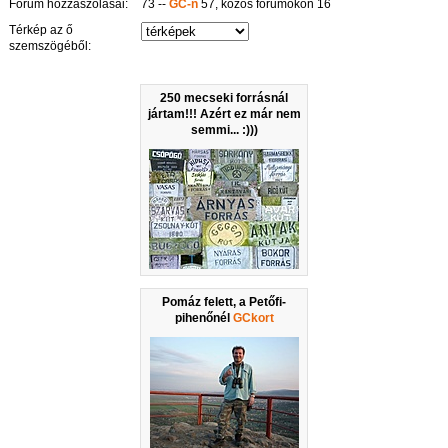
Fórum hozzászólásai:
73 --
GC-n
57, közös fórumokon 16
Térkép az ő
szemszögéből:
250 mecseki forrásnál
jártam!!! Azért ez már nem
semmi... :)))
Pomáz felett, a Petőfi-
pihenőnél
GCkort