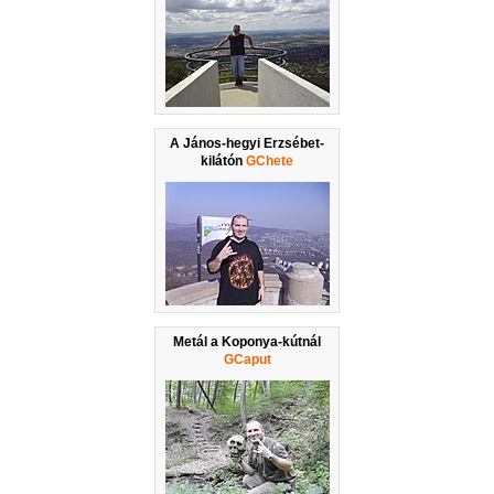
A János-hegyi Erzsébet-
kilátón
GChete
Metál a Koponya-kútnál
GCaput