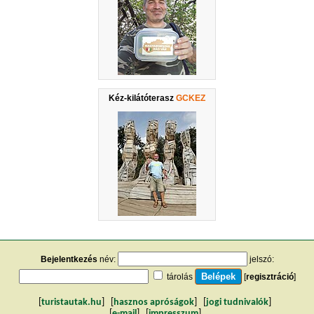
Kéz-kilátóterasz
GCKEZ
Bejelentkezés
név:
jelszó:
tárolás
[
regisztráció
]
[
turistautak.hu
] [
hasznos apróságok
] [
jogi tudnivalók
]
[
e-mail
] [
impresszum
]