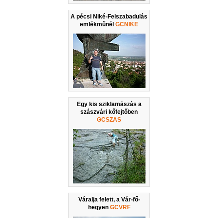
A pécsi Niké-Felszabadulás
emlékműnél
GCNIKE
Egy kis sziklamászás a
szászvári kőfejtőben
GCSZAS
Váralja felett, a Vár-fő-
hegyen
GCVRF