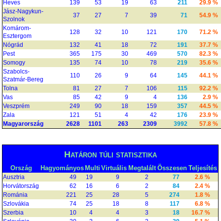
Heves
139
53
19
63
211
29.9 %
Jász-Nagykun-
37
27
7
39
71
54.9 %
Szolnok
Komárom-
128
32
10
121
170
71.2 %
Esztergom
Nógrád
132
41
18
72
191
37.7 %
Pest
365
175
30
469
570
82.3 %
Somogy
135
74
10
78
219
35.6 %
Szabolcs-
110
26
9
64
145
44.1 %
Szatmár-Bereg
Tolna
81
27
7
106
115
92.2 %
Vas
85
42
9
4
136
2.9 %
Veszprém
249
90
18
159
357
44.5 %
Zala
121
51
4
42
176
23.9 %
Magyarország
2628
1101
263
2309
3992
57.8 %
Határon túli statisztika
Ország
Hagyományos
Multi
Virtuális
Megtalált
Összesen
Teljesítés
Ausztria
49
19
9
2
77
2.6 %
Horvátország
62
16
6
2
84
2.4 %
Románia
221
25
28
5
274
1.8 %
Szlovákia
74
25
18
8
117
6.8 %
Szerbia
10
4
4
3
18
16.7 %