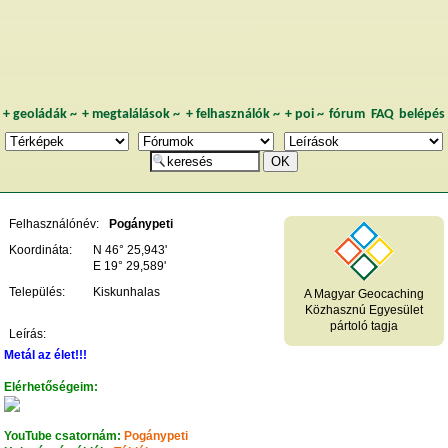
+
geoládák
~
+
megtalálások
~
+
felhasználók
~
+
poi
~
fórum
FAQ
belépés
Felhasználónév:
Pogánypeti
Koordináta:
N 46° 25,943'
E 19° 29,589'
Település:
Kiskunhalas
A Magyar Geocaching
Közhasznú Egyesület
pártoló tagja
Leírás:
Metál az élet!!!
Elérhetőségeim:
YouTube csatornám:
Pogánypeti