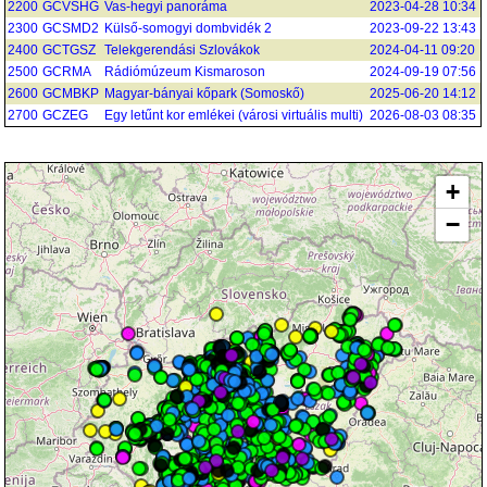
2200
GCVSHG
Vas-hegyi panoráma
2023-04-28 10:34
2300
GCSMD2
Külső-somogyi dombvidék 2
2023-09-22 13:43
2400
GCTGSZ
Telekgerendási Szlovákok
2024-04-11 09:20
2500
GCRMA
Rádiómúzeum Kismaroson
2024-09-19 07:56
2600
GCMBKP
Magyar-bányai kőpark (Somoskő)
2025-06-20 14:12
2700
GCZEG
Egy letűnt kor emlékei (városi virtuális multi)
2026-08-03 08:35
+
−