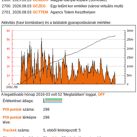
2700.
2026.08.03
GCZEG
Egy letűnt kor emlékei (városi virtuális multi)
2701.
2026.08.03
GCTTEM
Agancs Totem Keszthelyen
Aktivitás (havi bontásban) és a találatok gyarapodásának mértéke:
A legaktívabb hónap 2016-03 volt 52 'Megtaláltam' loggal,
OFF
K
Értékelései átlaga:
R
W
POI pontok
száma:
298
POI pontok
térképre
298
téve:
Trackek
száma:
5, ebből feldolgozott: 5