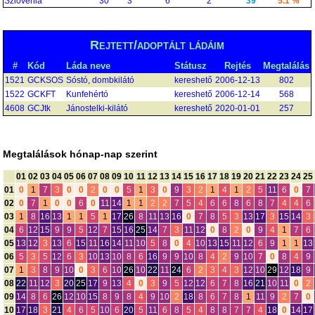
Szlovénia
30
3
6
2
39
5.1 %
Rejtett/adoptált ládáim
#
Kód
Láda neve
Státusz
Rejtés
Megtalálás
1521
GCKSOS
Sóstó, dombkilátó
kereshető
2006-12-13
802
1522
GCKFT
Kunfehértó
kereshető
2006-12-14
568
4608
GCJtk
Jánostelki-kilátó
kereshető
2020-01-01
257
Megtalálások hónap-nap szerint
01
02
03
04
05
06
07
08
09
10
11
12
13
14
15
16
17
18
19
20
21
22
23
24
25
01
0
1
7
3
0
0
2
0
0
5
1
3
0
9
3
2
1
4
1
2
5
11
6
0
7
02
0
7
1
0
0
6
0
11
14
1
1
2
2
7
5
4
6
6
8
6
8
7
4
4
6
03
1
8
16
13
1
1
5
1
17
26
8
11
13
16
0
7
8
5
3
13
17
3
15
14
3
04
6
12
15
9
9
5
12
7
15
16
25
14
7
3
11
12
0
8
2
0
9
4
1
7
6
05
13
12
3
13
6
15
11
16
14
11
10
5
8
0
4
10
13
15
11
12
6
9
1
1
13
06
5
3
5
12
6
3
10
13
10
8
6
16
9
9
10
8
4
2
9
10
7
0
8
4
9
07
1
3
8
9
10
0
3
6
10
26
10
22
11
24
6
2
3
4
3
12
10
29
12
18
9
08
22
11
12
3
20
25
17
9
13
4
0
3
9
5
12
12
6
7
8
16
21
10
11
0
2
09
14
8
6
26
12
10
15
8
9
8
4
9
10
2
18
8
6
7
8
1
11
9
2
7
0
10
17
18
3
21
4
6
5
10
6
20
5
11
6
8
5
4
8
8
7
7
4
18
0
14
17