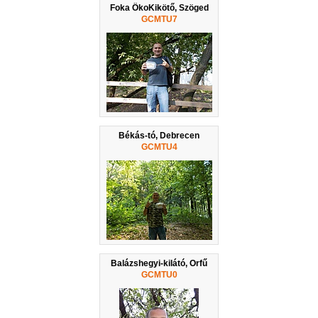
Foka ÖkoKikötő, Szöged
GCMTU7
Békás-tó, Debrecen
GCMTU4
Balázshegyi-kilátó, Orfű
GCMTU0