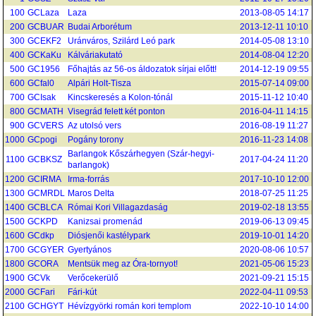
100
GCLaza
Laza
2013-08-05 14:17
200
GCBUAR
Budai Arborétum
2013-12-11 10:10
300
GCEKF2
Uránváros, Szilárd Leó park
2014-05-08 13:10
400
GCKaKu
Kálváriakutató
2014-08-04 12:20
500
GC1956
Főhajtás az 56-os áldozatok sírjai előtt!
2014-12-19 09:55
600
GCfal0
Alpári Holt-Tisza
2015-07-14 09:00
700
GCIsak
Kincskeresés a Kolon-tónál
2015-11-12 10:40
800
GCMATH
Visegrád felett két ponton
2016-04-11 14:15
900
GCVERS
Az utolsó vers
2016-08-19 11:27
1000
GCpogi
Pogány torony
2016-11-23 14:08
Barlangok Kőszárhegyen (Szár-hegyi-
1100
GCBKSZ
2017-04-24 11:20
barlangok)
1200
GCIRMA
Irma-forrás
2017-10-10 12:00
1300
GCMRDL
Maros Delta
2018-07-25 11:25
1400
GCBLCA
Római Kori Villagazdaság
2019-02-18 13:55
1500
GCKPD
Kanizsai promenád
2019-06-13 09:45
1600
GCdkp
Diósjenői kastélypark
2019-10-01 14:20
1700
GCGYER
Gyertyános
2020-08-06 10:57
1800
GCORA
Mentsük meg az Óra-tornyot!
2021-05-06 15:23
1900
GCVk
Verőcekerülő
2021-09-21 15:15
2000
GCFari
Fári-kút
2022-04-11 09:53
2100
GCHGYT
Hévízgyörki román kori templom
2022-10-10 14:00