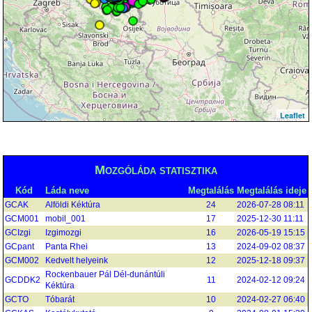
Leaflet
Mozgóláda statisztika
Kód
Láda neve
Megtalálás
Megtalálás ideje
GCAK
Alföldi Kéktúra
24
2026-07-28 08:11
GCM001
mobil_001
17
2025-12-30 11:11
GCIzgi
Izgimozgi
16
2026-05-19 15:15
GCpant
Panta Rhei
13
2024-09-02 08:37
GCM002
Kedvelt helyeink
12
2025-12-18 09:37
Rockenbauer Pál Dél-dunántúli
GCDDK2
11
2024-02-12 09:24
Kéktúra
GCTO
Tóbarát
10
2024-02-27 06:40