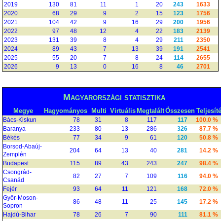
2019
130
81
11
1
20
243
1633
2020
68
29
9
2
15
123
1756
2021
104
42
9
16
29
200
1956
2022
97
48
12
4
22
183
2139
2023
131
39
8
4
29
211
2350
2024
89
43
7
13
39
191
2541
2025
55
20
7
8
24
114
2655
2026
9
13
0
16
8
46
2701
Magyarországi statisztika
Megye
Hagyományos
Multi
Virtuális
Megtalált
Összesen
Teljesít
Bács-Kiskun
78
31
8
117
117
100.0 %
Baranya
233
80
13
286
326
87.7 %
Békés
77
34
9
61
120
50.8 %
Borsod-Abaúj-
204
64
13
40
281
14.2 %
Zemplén
Budapest
115
89
43
243
247
98.4 %
Csongrád-
82
27
7
109
116
94.0 %
Csanád
Fejér
93
64
11
121
168
72.0 %
Győr-Moson-
86
48
11
25
145
17.2 %
Sopron
Hajdú-Bihar
78
26
7
90
111
81.1 %