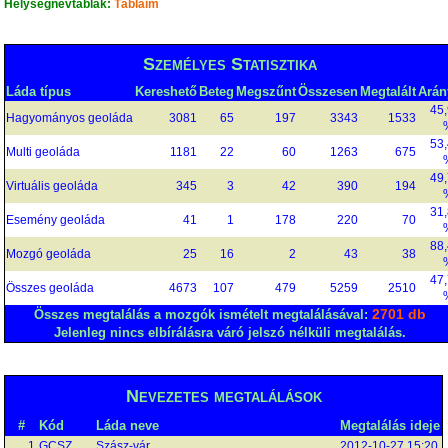
Helységnévtáblák:
Tábláim
Személyes Statisztika
Láda típus
Kereshető
Beteg
Megszűnt
Összesen
Megtalált
Arán
45
Hagyományos geoláda
3081
65
197
3343
1533
53
Multi geoláda
1181
22
60
1263
675
49
Virtuális geoláda
345
3
42
390
194
31
Esemény geoláda
41
1
178
220
70
88
Mozgó geoláda
25
16
2
43
38
47
Összes geoláda
4673
107
479
5259
2510
2701 db
Összes megtalálás a mozgók ismételt megtalálásával:
Jelenleg nincs elbírálásra váró jelszó nélküli megtalálás.
Nevezetes megtalálások
#
Kód
Láda neve
Megtalálás ideje
1
GCSZ
Szász-vár
2012-10-27 15:20