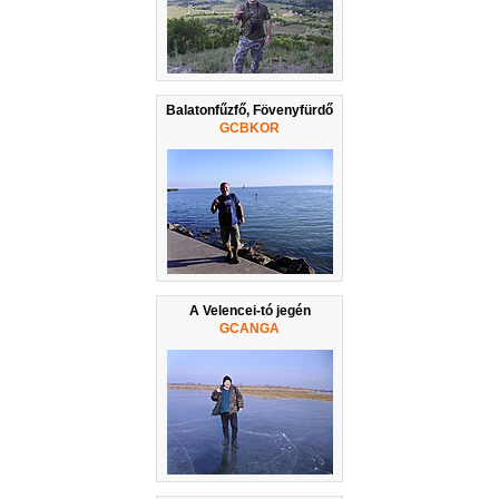
Balatonfűzfő, Fövenyfürdő
GCBKOR
A Velencei-tó jegén
GCANGA