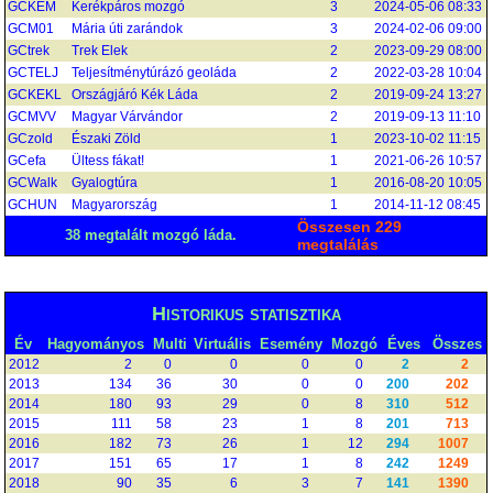
GCKEM
Kerékpáros mozgó
3
2024-05-06 08:33
GCM01
Mária úti zarándok
3
2024-02-06 09:00
GCtrek
Trek Elek
2
2023-09-29 08:00
GCTELJ
Teljesítménytúrázó geoláda
2
2022-03-28 10:04
GCKEKL
Országjáró Kék Láda
2
2019-09-24 13:27
GCMVV
Magyar Várvándor
2
2019-09-13 11:10
GCzold
Északi Zöld
1
2023-10-02 11:15
GCefa
Ültess fákat!
1
2021-06-26 10:57
GCWalk
Gyalogtúra
1
2016-08-20 10:05
GCHUN
Magyarország
1
2014-11-12 08:45
Összesen 229
38 megtalált mozgó láda.
megtalálás
Historikus statisztika
Év
Hagyományos
Multi
Virtuális
Esemény
Mozgó
Éves
Összes
2012
2
0
0
0
0
2
2
2013
134
36
30
0
0
200
202
2014
180
93
29
0
8
310
512
2015
111
58
23
1
8
201
713
2016
182
73
26
1
12
294
1007
2017
151
65
17
1
8
242
1249
2018
90
35
6
3
7
141
1390