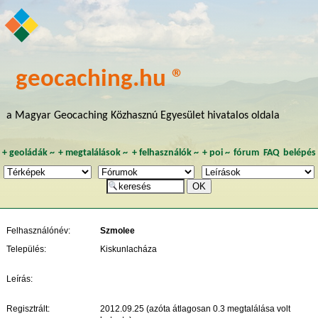
geocaching.hu ®
a Magyar Geocaching Közhasznú Egyesület hivatalos oldala
+
geoládák
~
+
megtalálások
~
+
felhasználók
~
+
poi
~
fórum
FAQ
belépés
Felhasználónév:
Szmolee
Település:
Kiskunlacháza
Leírás:
Regisztrált:
2012.09.25 (azóta átlagosan 0.3 megtalálása volt