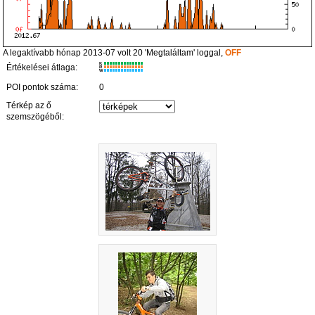
A legaktívabb hónap 2013-07 volt 20 'Megtaláltam' loggal,
OFF
K
Értékelései átlaga:
R
W
POI pontok száma:
0
Térkép az ő
szemszögéből: