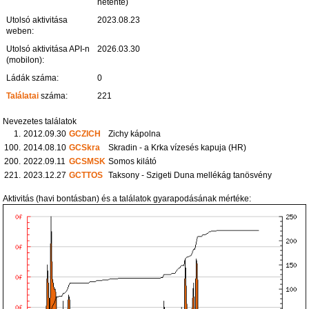
hetente)
Utolsó aktivitása
2023.08.23
weben:
Utolsó aktivitása API-n
2026.03.30
(mobilon):
Ládák száma:
0
Találatai
száma:
221
Nevezetes találatok
1.
2012.09.30
GCZICH
Zichy kápolna
100.
2014.08.10
GCSkra
Skradin - a Krka vízesés kapuja (HR)
200.
2022.09.11
GCSMSK
Somos kilátó
221.
2023.12.27
GCTTOS
Taksony - Szigeti Duna mellékág tanösvény
Aktivitás (havi bontásban) és a találatok gyarapodásának mértéke: