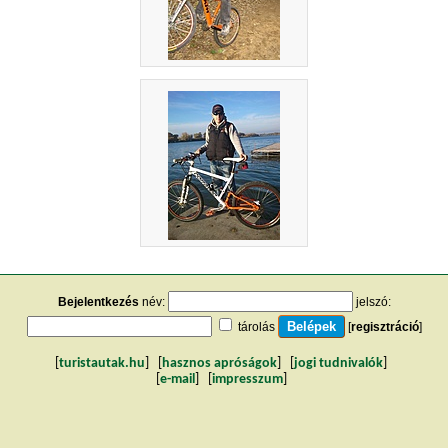
Bejelentkezés
név:
jelszó:
tárolás
[
regisztráció
]
[
turistautak.hu
] [
hasznos apróságok
] [
jogi tudnivalók
]
[
e-mail
] [
impresszum
]