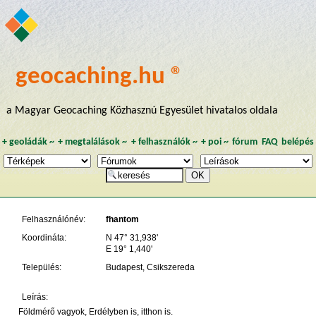
geocaching.hu ®
a Magyar Geocaching Közhasznú Egyesület hivatalos oldala
+
geoládák
~
+
megtalálások
~
+
felhasználók
~
+
poi
~
fórum
FAQ
belépés
Felhasználónév:
fhantom
Koordináta:
N 47° 31,938'
E 19° 1,440'
Település:
Budapest, Csikszereda
Leírás:
Földmérő vagyok, Erdélyben is, itthon is.