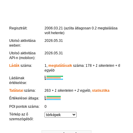
Regisztrált:
2006.03.21 (azóta átlagosan 0.2 megtalálása
volt hetente)
Utolsó aktivitása
2026.05.31
weben:
Utolsó aktivitása
2026.05.31
API-n (mobilon):
Ládák
száma:
1,
megtalálásaik
száma: 178
+ 1 sikertelen
+ 6
egyéb
K
Ládáinak
R
W
értékelése:
Találatai
száma:
263
+ 1 sikertelen
+ 2 egyéb
,
statisztika
K
Értékelései átlaga:
R
W
POI pontok száma:
0
Térkép az ő
szemszögéből: