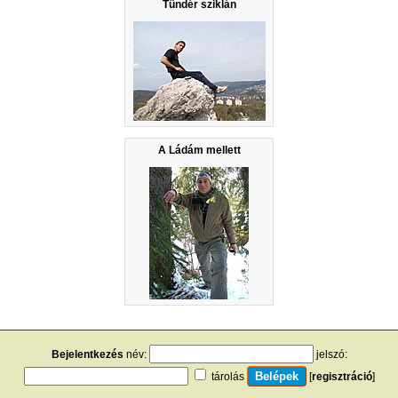
Tündér sziklán
A Ládám mellett
Bejelentkezés
név:
jelszó:
tárolás
[
regisztráció
]