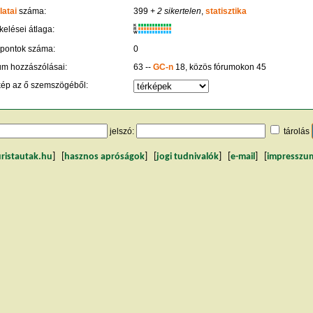
latai
száma:
399
+ 2 sikertelen
,
statisztika
K
kelései átlaga:
R
W
 pontok száma:
0
um hozzászólásai:
63 --
GC-n
18, közös fórumokon 45
kép az ő szemszögéből:
jelszó:
tárolás
uristautak.hu
] [
hasznos apróságok
] [
jogi tudnivalók
] [
e-mail
] [
impresszu