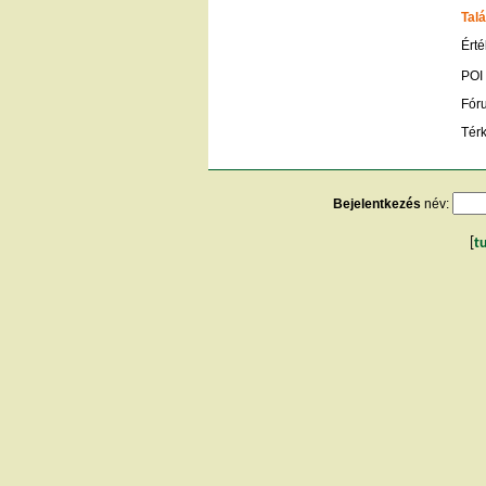
Talá
Érté
POI
Fór
Tér
Bejelentkezés
név:
[
t