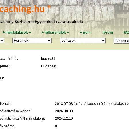
caching.hu ®
aching Közhasznú Egyesület hivatalos oldala
+
megtalálások
~
+
felhasználók
~
+
poi
~
fórum
FA
használónév:
kugyu21
pülés:
Budapest
ás:
sztrált:
2013.07.08 (azóta átlagosan 0.6 megtalálása vo
só aktivitása weben:
2026.08.08
só aktivitása API-n (mobilon):
2024.12.19
ák száma:
0