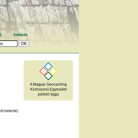
Q
belépés
A Magyar Geocaching
Közhasznú Egyesület
pártoló tagja
lt hetente)