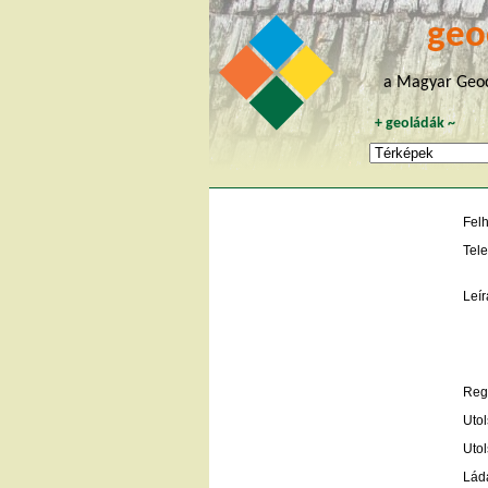
geo
a Magyar Geoc
+
geoládák
~
Fel
Tele
Leír
Regi
Utol
Utol
Lád