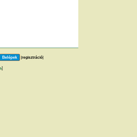
[
regisztráció
]
m
]