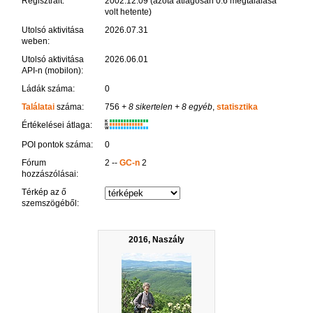
Regisztrált:
2002.12.09 (azóta átlagosan 0.6 megtalálása
volt hetente)
Utolsó aktivitása
2026.07.31
weben:
Utolsó aktivitása
2026.06.01
API-n (mobilon):
Ládák száma:
0
Találatai
száma:
756
+ 8 sikertelen
+ 8 egyéb
,
statisztika
K
Értékelései átlaga:
R
W
POI pontok száma:
0
Fórum
2 --
GC-n
2
hozzászólásai:
Térkép az ő
szemszögéből:
2016, Naszály