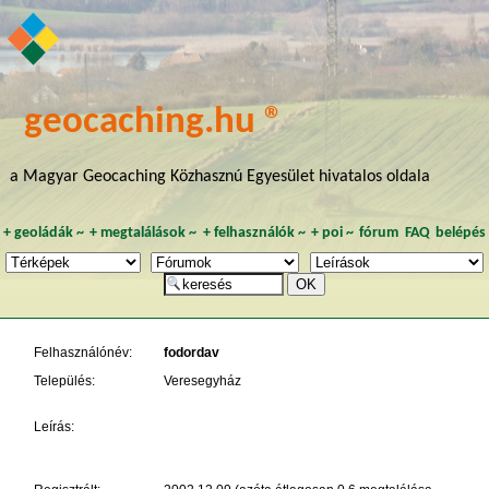
geocaching.hu ®
a Magyar Geocaching Közhasznú Egyesület hivatalos oldala
+
geoládák
~
+
megtalálások
~
+
felhasználók
~
+
poi
~
fórum
FAQ
belépés
Felhasználónév:
fodordav
Település:
Veresegyház
Leírás: