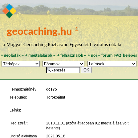
geocaching.hu ®
a Magyar Geocaching Közhasznú Egyesület hivatalos oldala
+
geoládák
~
+
megtalálások
~
+
felhasználók
~
+
poi
~
fórum
FAQ
belépés
Felhasználónév:
gcs75
Település:
Törökbálint
Leírás:
Regisztrált:
2013.11.01 (azóta átlagosan 0.2 megtalálása volt
hetente)
Utolsó aktivitása
2021.05.18