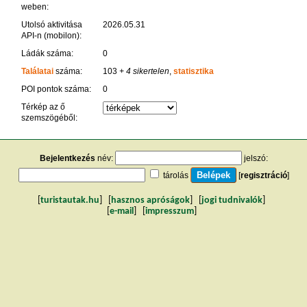
weben:
Utolsó aktivitása
2026.05.31
API-n (mobilon):
Ládák száma:
0
Találatai
száma:
103
+ 4 sikertelen
,
statisztika
POI pontok száma:
0
Térkép az ő
szemszögéből:
Bejelentkezés
név:
jelszó:
tárolás
[
regisztráció
]
[
turistautak.hu
] [
hasznos apróságok
] [
jogi tudnivalók
]
[
e-mail
] [
impresszum
]