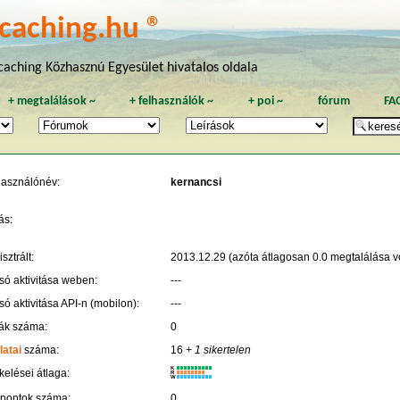
caching.hu ®
aching Közhasznú Egyesület hivatalos oldala
+
megtalálások
~
+
felhasználók
~
+
poi
~
fórum
FA
használónév:
kernancsi
ás:
sztrált:
2013.12.29 (azóta átlagosan 0.0 megtalálása vo
só aktivitása weben:
---
só aktivitása API-n (mobilon):
---
ák száma:
0
latai
száma:
16
+ 1 sikertelen
K
kelései átlaga:
R
W
 pontok száma:
0