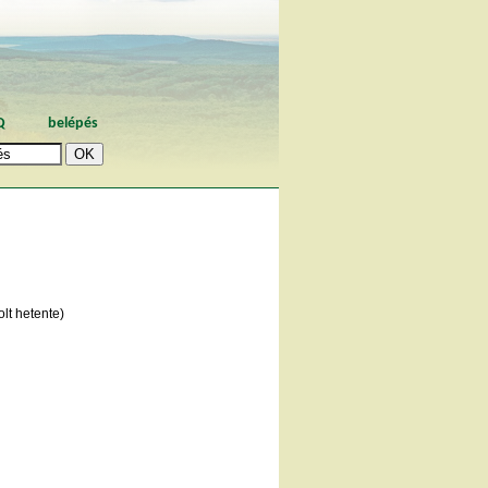
Q
belépés
lt hetente)