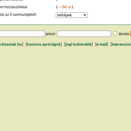
um hozzászólásai:
1 --
GC-n
1
kép az ő szemszögéből:
jelszó:
tárolás
uristautak.hu
] [
hasznos apróságok
] [
jogi tudnivalók
] [
e-mail
] [
impresszu