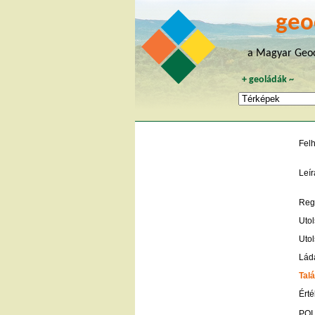
geo
a Magyar Geoc
+
geoládák
~
Fel
Leír
Regi
Utol
Utol
Lád
Talá
Érté
POI